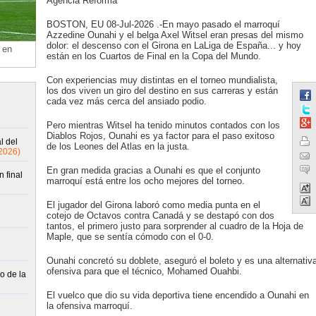
Agencia Reforma
BOSTON, EU 08-Jul-2026 .-En mayo pasado el marroquí
Azzedine Ounahi y el belga Axel Witsel eran presas del mismo
dolor: el descenso con el Girona en LaLiga de España... y hoy
 en
están en los Cuartos de Final en la Copa del Mundo.
Con experiencias muy distintas en el torneo mundialista,
los dos viven un giro del destino en sus carreras y están
cada vez más cerca del ansiado podio.
Pero mientras Witsel ha tenido minutos contados con los
Diablos Rojos, Ounahi es ya factor para el paso exitoso
l del
de los Leones del Atlas en la justa.
2026)
En gran medida gracias a Ounahi es que el conjunto
 final
marroquí está entre los ocho mejores del torneo.
El jugador del Girona laboró como media punta en el
cotejo de Octavos contra Canadá y se destapó con dos
tantos, el primero justo para sorprender al cuadro de la Hoja de
Maple, que se sentía cómodo con el 0-0.
Ounahi concretó su doblete, aseguró el boleto y es una alternativ
ofensiva para que el técnico, Mohamed Ouahbi.
o de la
El vuelco que dio su vida deportiva tiene encendido a Ounahi en
la ofensiva marroquí.