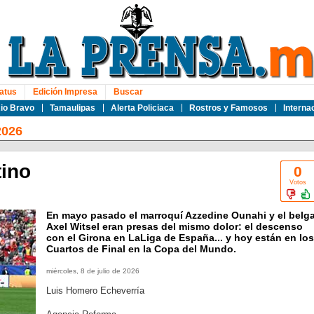
atus
Edición Impresa
Buscar
io Bravo
Tamaulipas
Alerta Policiaca
Rostros y Famosos
Interna
2026
tino
0
Votos
En mayo pasado el marroquí Azzedine Ounahi y el belg
Axel Witsel eran presas del mismo dolor: el descenso
con el Girona en LaLiga de España... y hoy están en los
Cuartos de Final en la Copa del Mundo.
miércoles, 8 de julio de 2026
Luis Homero Echeverría