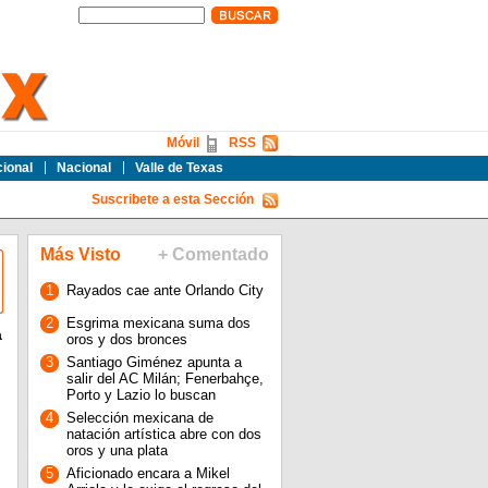
Móvil
RSS
cional
Nacional
Valle de Texas
Suscribete a esta Sección
Más Visto
+ Comentado
1
Rayados cae ante Orlando City
2
Esgrima mexicana suma dos
a
oros y dos bronces
3
Santiago Giménez apunta a
salir del AC Milán; Fenerbahçe,
Porto y Lazio lo buscan
4
Selección mexicana de
natación artística abre con dos
oros y una plata
5
Aficionado encara a Mikel