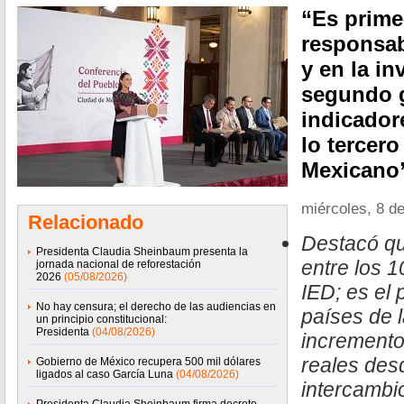
“Es prime
responsab
y en la in
segundo g
indicado
lo tercer
Mexicano”
miércoles, 8 de
Relacionado
Destacó qu
Presidenta Claudia Sheinbaum presenta la
entre los 
jornada nacional de reforestación
2026
(05/08/2026)
IED; es el 
No hay censura; el derecho de las audiencias en
países de
un principio constitucional:
Presidenta
(04/08/2026)
incrementos
reales des
Gobierno de México recupera 500 mil dólares
ligados al caso García Luna
(04/08/2026)
intercambi