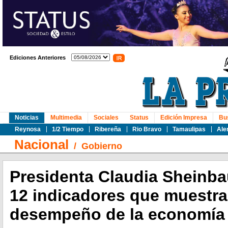
Ediciones Anteriores
Noticias
Multimedia
Sociales
Status
Edición Impresa
Bu
Reynosa
1/2 Tiempo
Ribereña
Rio Bravo
Tamaulipas
Ale
Nacional
/
Gobierno
Presidenta Claudia Sheinb
12 indicadores que muestra
desempeño de la economía