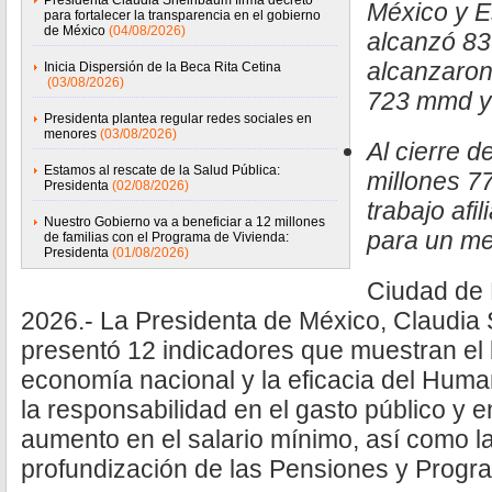
Presidenta Claudia Sheinbaum firma decreto
México y E
para fortalecer la transparencia en el gobierno
de México
(04/08/2026)
alcanzó 83
alcanzaron
Inicia Dispersión de la Beca Rita Cetina
(03/08/2026)
723 mmd y 
Presidenta plantea regular redes sociales en
menores
(03/08/2026)
Al cierre d
Estamos al rescate de la Salud Pública:
millones 7
Presidenta
(02/08/2026)
trabajo afil
Nuestro Gobierno va a beneficiar a 12 millones
para un me
de familias con el Programa de Vivienda:
Presidenta
(01/08/2026)
Ciudad de 
2026.- La Presidenta de México, Claudia
presentó 12 indicadores que muestran e
economía nacional y la eficacia del Hum
la responsabilidad en el gasto público y en
aumento en el salario mínimo, así como la
profundización de las Pensiones y Progra