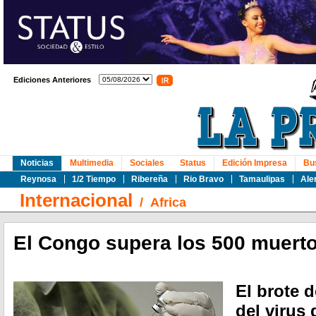
Ediciones Anteriores
Noticias
Multimedia
Sociales
Status
Edición Impresa
Bu
Reynosa
1/2 Tiempo
Ribereña
Rio Bravo
Tamaulipas
Ale
Internacional
/
Africa
El Congo supera los 500 muerto
El brote 
del virus 