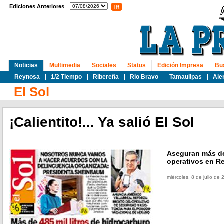
Ediciones Anteriores
Noticias
Multimedia
Sociales
Status
Edición Impresa
Bu
Reynosa
1/2 Tiempo
Ribereña
Rio Bravo
Tamaulipas
Ale
El Sol
¡Calientito!... Ya salió El Sol
Aseguran más de 
operativos en R
miércoles, 8 de julio de