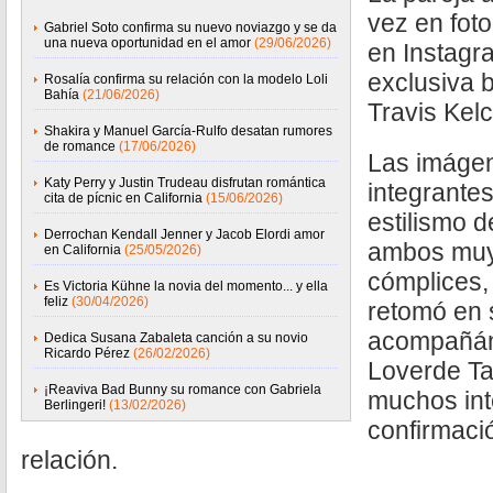
vez en fot
Gabriel Soto confirma su nuevo noviazgo y se da
una nueva oportunidad en el amor
(29/06/2026)
en Instagra
exclusiva b
Rosalía confirma su relación con la modelo Loli
Bahía
(21/06/2026)
Travis Kel
Shakira y Manuel García-Rulfo desatan rumores
de romance
(17/06/2026)
Las imágen
Katy Perry y Justin Trudeau disfrutan romántica
integrante
cita de pícnic en California
(15/06/2026)
estilismo d
Derrochan Kendall Jenner y Jacob Elordi amor
ambos muy 
en California
(25/05/2026)
cómplices,
Es Victoria Kühne la novia del momento... y ella
feliz
(30/04/2026)
retomó en 
acompañán
Dedica Susana Zabaleta canción a su novio
Ricardo Pérez
(26/02/2026)
Loverde Ta
¡Reaviva Bad Bunny su romance con Gabriela
muchos int
Berlingeri!
(13/02/2026)
confirmació
relación.