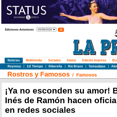
Ediciones Anteriores
Noticias
Multimedia
Sociales
Status
Edición Impresa
Bu
Reynosa
1/2 Tiempo
Ribereña
Rio Bravo
Tamaulipas
Ale
Rostros y Famosos
/
Famosos
¡Ya no esconden su amor! B
Inés de Ramón hacen oficia
en redes sociales