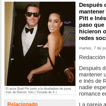
Después d
mantener 
Pitt e In
paso que 
hicieron 
redes soci
martes, 7 de ju
Redacción
Después de
mantener un
e Inés de 
nadie esper
El actor Brad Pitt junto a la diseñadora de joyas
Inés de Ramón, foto ( Tomada de X )
romance en
Relacionado
La pareja 