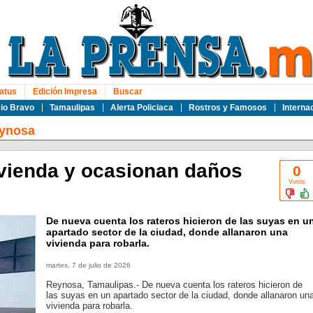
atus
Edición Impresa
Buscar
io Bravo
Tamaulipas
Alerta Policiaca
Rostros y Famosos
Interna
ynosa
ivienda y ocasionan daños
0
Votos
De nueva cuenta los rateros hicieron de las suyas en u
apartado sector de la ciudad, donde allanaron una
vivienda para robarla.
martes, 7 de julio de 2026
Reynosa, Tamaulipas.- De nueva cuenta los rateros hicieron de
las suyas en un apartado sector de la ciudad, donde allanaron un
vivienda para robarla.