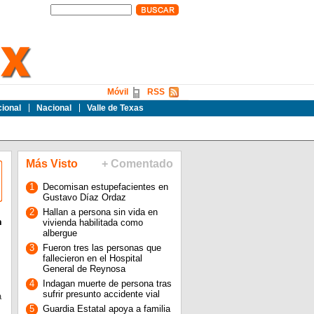
Móvil
RSS
cional
Nacional
Valle de Texas
Más Visto
+ Comentado
1
Decomisan estupefacientes en
Gustavo Díaz Ordaz
2
Hallan a persona sin vida en
n
vivienda habilitada como
albergue
3
Fueron tres las personas que
fallecieron en el Hospital
General de Reynosa
4
Indagan muerte de persona tras
sufrir presunto accidente vial
a
5
Guardia Estatal apoya a familia