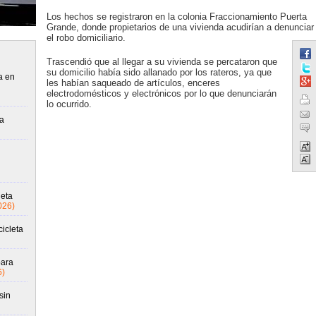
Los hechos se registraron en la colonia Fraccionamiento Puerta
Grande, donde propietarios de una vivienda acudirían a denunciar
el robo domiciliario.
Trascendió que al llegar a su vivienda se percataron que
su domicilio había sido allanado por los rateros, ya que
a en
les habían saqueado de artículos, enceres
electrodomésticos y electrónicos por lo que denunciarán
lo ocurrido.
a
neta
026)
icleta
para
6)
sin