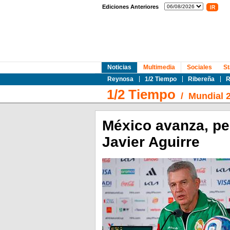
Ediciones Anteriores
Noticias
Multimedia
Sociales
St
Reynosa
1/2 Tiempo
Ribereña
R
1/2 Tiempo
/
Mundial 
México avanza, per
Javier Aguirre