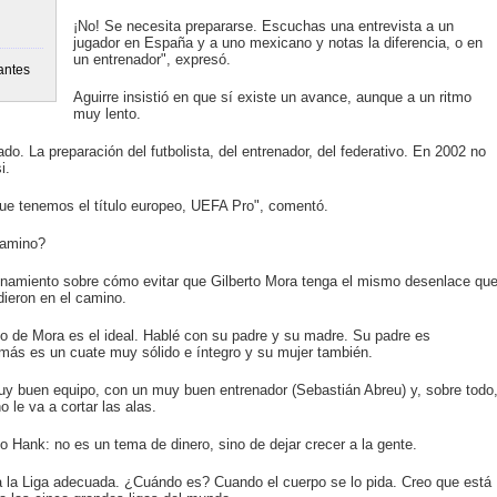
¡No! Se necesita prepararse. Escuchas una entrevista a un
jugador en España y a uno mexicano y notas la diferencia, o en
un entrenador", expresó.
antes
Aguirre insistió en que sí existe un avance, aunque a un ritmo
muy lento.
o. La preparación del futbolista, del entrenador, del federativo. En 2002 no
i.
ue tenemos el título europeo, UEFA Pro", comentó.
camino?
ionamiento sobre cómo evitar que Gilberto Mora tenga el mismo desenlace qu
dieron en el camino.
no de Mora es el ideal. Hablé con su padre y su madre. Su padre es
emás es un cuate muy sólido e íntegro y su mujer también.
 buen equipo, con un muy buen entrenador (Sebastián Abreu) y, sobre todo
 le va a cortar las alas.
o Hank: no es un tema de dinero, sino de dejar crecer a la gente.
la Liga adecuada. ¿Cuándo es? Cuando el cuerpo se lo pida. Creo que está