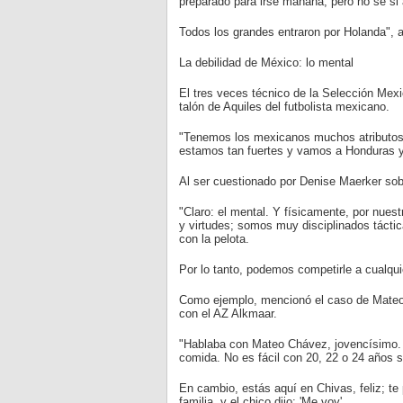
preparado para irse mañana, pero no sé si 
Todos los grandes entraron por Holanda", a
La debilidad de México: lo mental
El tres veces técnico de la Selección Mex
talón de Aquiles del futbolista mexicano.
"Tenemos los mexicanos muchos atributos,
estamos tan fuertes y vamos a Honduras y
Al ser cuestionado por Denise Maerker sobre
"Claro: el mental. Y físicamente, por nues
y virtudes; somos muy disciplinados táct
con la pelota.
Por lo tanto, podemos competirle a cualqui
Como ejemplo, mencionó el caso de Mateo C
con el AZ Alkmaar.
"Hablaba con Mateo Chávez, jovencísimo. Ha
comida. No es fácil con 20, 22 o 24 años so
En cambio, estás aquí en Chivas, feliz; t
familia, y el chico dijo: 'Me voy'.