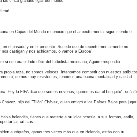
a las cinco grandes ligas del mundo.
firmó.
icana en Copas del Mundo reconoció que el aspecto mental sigue siendo el
 en el pasado y en el presente. Sucede que de repente mentalmente no
 nos castigan y nos achicamos, o vamos a Europa".
 si ese era el lado débil del futbolista mexicano, Aguirre respondió:
tra propia raza, no somos veloces. Intentamos competir con nuestros atributo
icamente, somos muy resistentes, tenemos una buena mentalidad y calidad
era. Hoy la FIFA dice que somos novenos; queremos dar el brinquito", señaló
hávez, hijo del "Tilón" Chávez, quien emigró a los Países Bajos para jugar
bla holandés, tienes que meterte a su idiosincrasia, a sus formas, estilo,
portar las críticas.
e piden autógrafos, ganas tres veces más que en Holanda, estás con tu