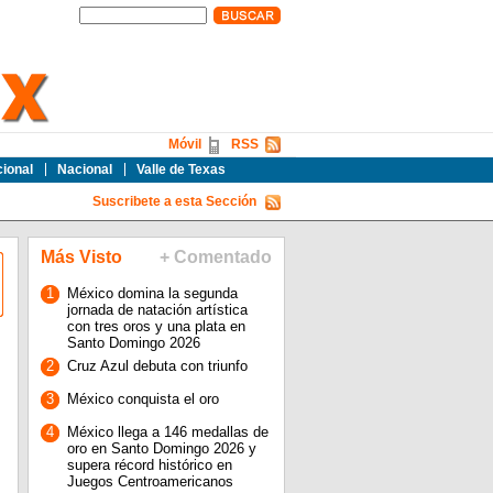
Móvil
RSS
cional
Nacional
Valle de Texas
Suscribete a esta Sección
Más Visto
+ Comentado
1
México domina la segunda
jornada de natación artística
con tres oros y una plata en
Santo Domingo 2026
2
Cruz Azul debuta con triunfo
3
México conquista el oro
4
México llega a 146 medallas de
oro en Santo Domingo 2026 y
supera récord histórico en
Juegos Centroamericanos