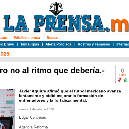
atus
Edición Impresa
Buscar
io Bravo
Tamaulipas
Alerta Policiaca
Rostros y Famosos
Interna
2026
o no al ritmo que debería.-
0
Votos
Javier Aguirre afirmó que el futbol mexicano avanza
lentamente y pidió mejorar la formación de
entrenadores y la fortaleza mental.
martes, 7 de julio de 2026
Edgar Contreras
Agencia Reforma