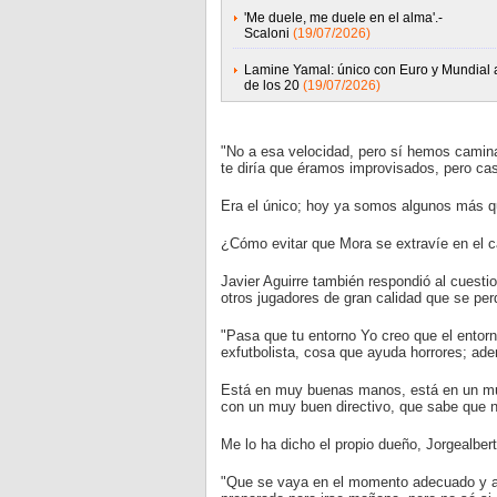
'Me duele, me duele en el alma'.-
Scaloni
(19/07/2026)
Lamine Yamal: único con Euro y Mundial 
de los 20
(19/07/2026)
"No a esa velocidad, pero sí hemos caminad
te diría que éramos improvisados, pero cas
Era el único; hoy ya somos algunos más q
¿Cómo evitar que Mora se extravíe en el 
Javier Aguirre también respondió al cuest
otros jugadores de gran calidad que se per
"Pasa que tu entorno Yo creo que el entor
exfutbolista, cosa que ayuda horrores; ad
Está en muy buenas manos, está en un muy
con un muy buen directivo, que sabe que no
Me lo ha dicho el propio dueño, Jorgealbert
"Que se vaya en el momento adecuado y a 