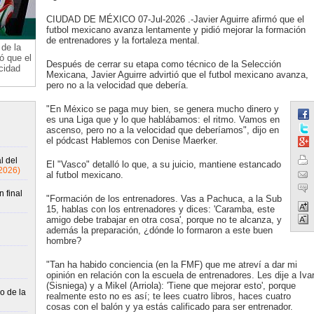
CIUDAD DE MÉXICO 07-Jul-2026 .-Javier Aguirre afirmó que el
futbol mexicano avanza lentamente y pidió mejorar la formación
de entrenadores y la fortaleza mental.
de la
ó que el
Después de cerrar su etapa como técnico de la Selección
cidad
Mexicana, Javier Aguirre advirtió que el futbol mexicano avanza,
pero no a la velocidad que debería.
"En México se paga muy bien, se genera mucho dinero y
es una Liga que y lo que hablábamos: el ritmo. Vamos en
ascenso, pero no a la velocidad que deberíamos", dijo en
el pódcast Hablemos con Denise Maerker.
l del
El "Vasco" detalló lo que, a su juicio, mantiene estancado
2026)
al futbol mexicano.
 final
"Formación de los entrenadores. Vas a Pachuca, a la Sub
15, hablas con los entrenadores y dices: 'Caramba, este
amigo debe trabajar en otra cosa', porque no te alcanza, y
además la preparación, ¿dónde lo formaron a este buen
hombre?
"Tan ha habido conciencia (en la FMF) que me atreví a dar mi
opinión en relación con la escuela de entrenadores. Les dije a Iva
(Sisniega) y a Mikel (Arriola): 'Tiene que mejorar esto', porque
o de la
realmente esto no es así; te lees cuatro libros, haces cuatro
cosas con el balón y ya estás calificado para ser entrenador.