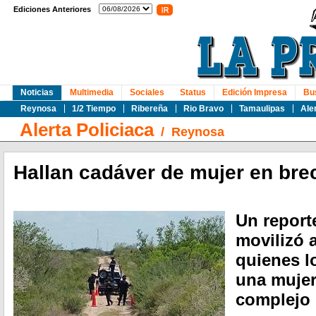
Ediciones Anteriores
Noticias
Multimedia
Sociales
Status
Edición Impresa
Bu
Reynosa
1/2 Tiempo
Ribereña
Rio Bravo
Tamaulipas
Ale
Alerta Policiaca
/
Reynosa
Hallan cadáver de mujer en br
Un report
movilizó a
quienes l
una mujer
complejo 