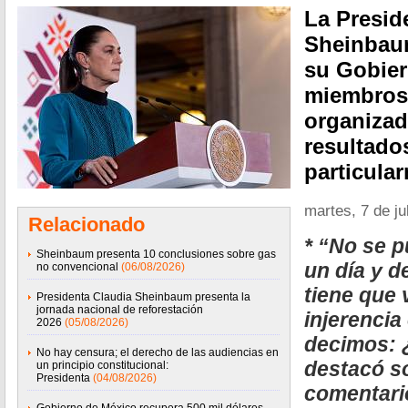
La Presid
Sheinbau
su Gobier
miembros 
organizad
resultado
particula
martes, 7 de ju
Relacionado
* “No se 
Sheinbaum presenta 10 conclusiones sobre gas
un día y 
no convencional
(06/08/2026)
tiene que 
Presidenta Claudia Sheinbaum presenta la
jornada nacional de reforestación
injerencia
2026
(05/08/2026)
decimos: 
No hay censura; el derecho de las audiencias en
destacó s
un principio constitucional:
Presidenta
(04/08/2026)
comentari