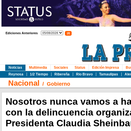
Ediciones Anteriores
Noticias
Multimedia
Sociales
Status
Edición Impresa
Bu
Reynosa
1/2 Tiempo
Ribereña
Rio Bravo
Tamaulipas
Ale
Nacional
/
Gobierno
Nosotros nunca vamos a ha
con la delincuencia organiz
Presidenta Claudia Sheinb