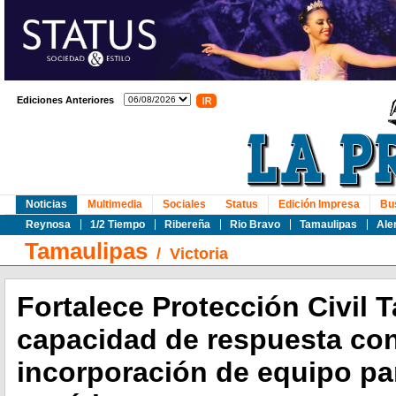
Ediciones Anteriores
Noticias
Multimedia
Sociales
Status
Edición Impresa
Bu
Reynosa
1/2 Tiempo
Ribereña
Rio Bravo
Tamaulipas
Ale
Tamaulipas
/
Victoria
Fortalece Protección Civil 
capacidad de respuesta con
incorporación de equipo pa