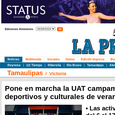
Ediciones Anteriores
Noticias
Multimedia
Sociales
Status
Edición Impresa
Bu
Reynosa
1/2 Tiempo
Ribereña
Rio Bravo
Tamaulipas
Ale
Tamaulipas
/
Victoria
Pone en marcha la UAT campa
deportivos y culturales de vera
• Las acti