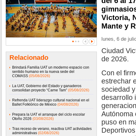
del 6 al 1
gimnasios
Victoria,
Mante y R
lunes, 6 de jul
Ciudad Vict
Relacionado
de 2026.
Brindará Familia UAT un moderno espacio con
Con el fir
sentido humano en la nueva sede del
COMASS
(05/08/2026)
estrechar e
La UAT, Gobierno del Estado y ganaderos
sociedad y
consolidan proyecto “Carne Tam”
(05/08/2026)
desarrollo 
Refrenda UAT liderazgo cultural nacional en el
generacion
Ballet Folklórico de México
(04/08/2026)
Autónoma 
Prepara la UAT el arranque del ciclo escolar
Otoño 2026
(03/08/2026)
puso en m
Deportivos
Tras receso de verano, reactiva UAT actividades
administrativas
(02/08/2026)