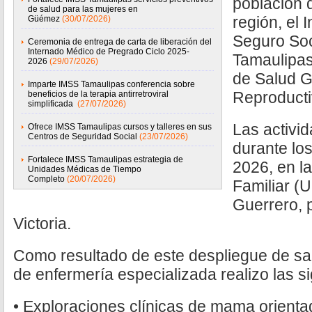
población 
de salud para las mujeres en
región, el 
Güémez
(30/07/2026)
Seguro Soc
Ceremonia de entrega de carta de liberación del
Internado Médico de Pregrado Ciclo 2025-
Tamaulipas
2026
(29/07/2026)
de Salud G
Imparte IMSS Tamaulipas conferencia sobre
Reproducti
beneficios de la terapia antirretroviral
simplificada
(27/07/2026)
Las activi
Ofrece IMSS Tamaulipas cursos y talleres en sus
Centros de Seguridad Social
(23/07/2026)
durante los
Fortalece IMSS Tamaulipas estrategia de
2026, en l
Unidades Médicas de Tiempo
Completo
(20/07/2026)
Familiar (
Guerrero, 
Victoria.
Como resultado de este despliegue de sal
de enfermería especializada realizo las s
• Exploraciones clínicas de mama orienta