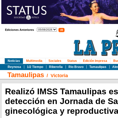
Ediciones Anteriores
Noticias
Multimedia
Sociales
Status
Edición Impresa
Bu
Reynosa
1/2 Tiempo
Ribereña
Rio Bravo
Tamaulipas
Ale
Tamaulipas
/
Victoria
Realizó IMSS Tamaulipas es
detección en Jornada de Sa
ginecológica y reproductiv