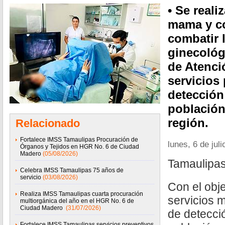
• Se real
mama y c
combatir 
ginecológ
de Atenci
servicios
detección
población
región.
Relacionado
Fortalece IMSS Tamaulipas Procuración de
lunes, 6 de jul
Órganos y Tejidos en HGR No. 6 de Ciudad
Madero
(05/08/2026)
Tamaulipas
Celebra IMSS Tamaulipas 75 años de
servicio
(03/08/2026)
Con el obj
Realiza IMSS Tamaulipas cuarta procuración
servicios 
multiorgánica del año en el HGR No. 6 de
Ciudad Madero
(31/07/2026)
de detecci
Fortalece IMSS Tamaulipas servicios preventivos