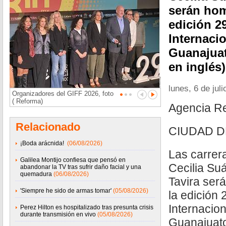
serán hom
edición 29
Internaci
Guanajuat
en inglés)
lunes, 6 de jul
Organizadores del GIFF 2026, foto
( Reforma)
Agencia R
Relacionado
CIUDAD D
¡Boda arácnida!
(06/08/2026)
Las carrera
Galilea Montijo confiesa que pensó en
Cecilia Su
abandonar la TV tras sufrir daño facial y una
quemadura
(06/08/2026)
Tavira ser
'Siempre he sido de armas tomar'
(05/08/2026)
la edición 
Internacio
Perez Hilton es hospitalizado tras presunta crisis
durante transmisión en vivo
(05/08/2026)
Guanajuato