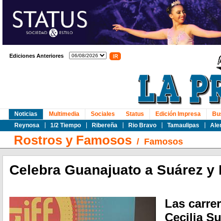
Ediciones Anteriores
Noticias
Multimedia
Sociales
Status
Edición Impresa
Bu
Reynosa
1/2 Tiempo
Ribereña
Rio Bravo
Tamaulipas
Ale
Rostros y Famosos
/
Famosos
Celebra Guanajuato a Suárez y 
Las carrer
Cecilia Su