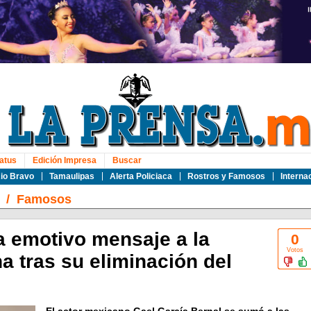
atus
Edición Impresa
Buscar
io Bravo
Tamaulipas
Alerta Policiaca
Rostros y Famosos
Interna
/
Famosos
a emotivo mensaje a la
0
Votos
a tras su eliminación del