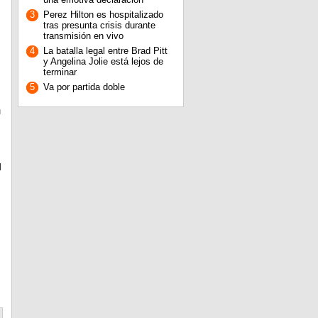
3
Perez Hilton es hospitalizado
tras presunta crisis durante
transmisión en vivo
4
La batalla legal entre Brad Pitt
y Angelina Jolie está lejos de
terminar
5
Va por partida doble
u
l