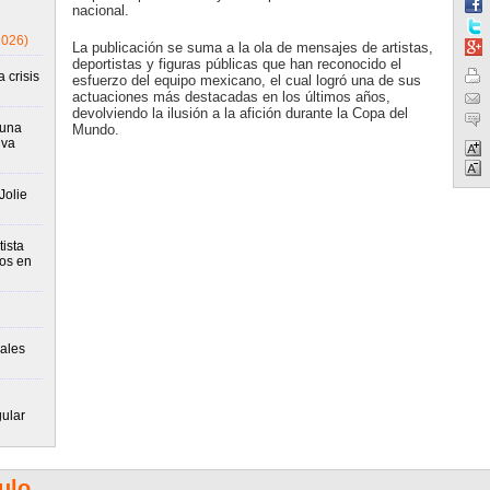
nacional.
2026)
La publicación se suma a la ola de mensajes de artistas,
deportistas y figuras públicas que han reconocido el
 crisis
esfuerzo del equipo mexicano, el cual logró una de sus
actuaciones más destacadas en los últimos años,
devolviendo la ilusión a la afición durante la Copa del
runa
Mundo.
iva
Jolie
ista
tos en
ales
gular
ulo