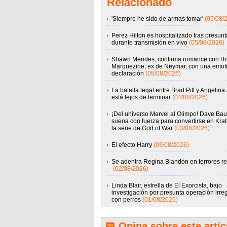
Relacionado
'Siempre he sido de armas tomar'
(05/08/
Perez Hilton es hospitalizado tras presunta
durante transmisión en vivo
(05/08/2026)
Shawn Mendes, confirma romance con B
Marquezine, ex de Neymar, con una emot
declaración
(05/08/2026)
La batalla legal entre Brad Pitt y Angelina 
está lejos de terminar
(04/08/2026)
¡Del universo Marvel al Olimpo! Dave Baut
suena con fuerza para convertirse en Kra
la serie de God of War
(03/08/2026)
El efecto Harry
(03/08/2026)
Se adentra Regina Blandón en terrores re
(02/08/2026)
Linda Blair, estrella de El Exorcista, bajo
investigación por presunta operación irre
con perros
(01/08/2026)
Opina sobre este artíc