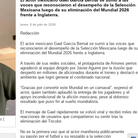
El actor mexicano Gael García Bernal se sumó a las
voces que reconocieron el desempeño de la Selección
Mexicana luego de su eliminación del Mundial 2026
frente a Inglaterra.
lunes, 6 de julio de 2026
Redacción
El actor mexicano Gael García Bernal se sumó a las voces que
reconocieron el desempeño de la Selección Mexicana luego de s
eliminación del Mundial 2026 frente a Inglaterra.
A través de sus redes sociales, el protagonista de Amores perros
agradeció al equipo dirigido por Javier Aguirre por la ilusión que
despertó en millones de aficionados durante el torneo y destacó e
ambiente que logró generar el combinado nacional.
“Gracias por convertir este Mundial en un carnaval”, expresó el
actor, quien también aplaudió la entrega de los jugadores y el
apoyo incondicional de la afición mexicana, pese al doloroso
resultado que puso fin al sueño mundialista.
El mensaje de Gael rápidamente se volvió viral y recibió miles de
reacciones de usuarios que compartieron su sentir tras la
o (
eliminación del Tricolor.
No es la primera vez que el actor manifiesta públicamente
su pasión por el futbol y su respaldo a la selección