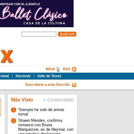
Móvil
RSS
cional
Nacional
Valle de Texas
Suscribete a esta Sección
Más Visto
+ Comentado
1
'Siempre he sido de armas
tomar'
2
Shawn Mendes, confirma
romance con Bruna
Marquezine, ex de Neymar, con
una emotiva declaración