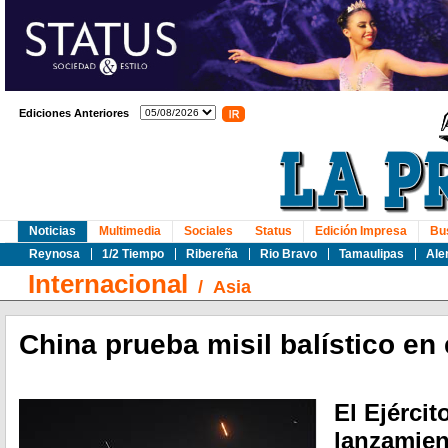
Ediciones Anteriores
Noticias
Multimedia
Sociales
Status
Edición Impresa
Bu
Reynosa
1/2 Tiempo
Ribereña
Rio Bravo
Tamaulipas
Ale
Internacional
/
Asia
China prueba misil balístico en 
El Ejércit
lanzamien