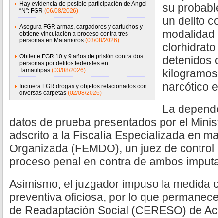
Hay evidencia de posible participación de Angel
su probabl
“N”: FGR
(06/08/2026)
un delito c
Asegura FGR armas, cargadores y cartuchos y
modalidad 
obtiene vinculación a proceso contra tres
personas en Matamoros
(03/08/2026)
clorhidrato
Obtiene FGR 10 y 9 años de prisión contra dos
detenidos 
personas por delitos federales en
Tamaulipas
(03/08/2026)
kilogramos
narcótico 
Incinera FGR drogas y objetos relacionados con
diversas carpetas
(02/08/2026)
La depende
datos de prueba presentados por el Minist
adscrito a la Fiscalía Especializada en m
Organizada (FEMDO), un juez de control d
proceso penal en contra de ambos imput
Asimismo, el juzgador impuso la medida c
preventiva oficiosa, por lo que permanece
de Readaptación Social (CERESO) de Acap