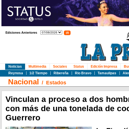
Ediciones Anteriores
Noticias
Multimedia
Sociales
Status
Edición Impresa
Bu
Reynosa
1/2 Tiempo
Ribereña
Rio Bravo
Tamaulipas
Ale
Nacional
/
Estados
Vinculan a proceso a dos homb
con más de una tonelada de co
Guerrero