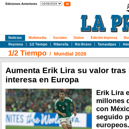
Ediciones Anteriores
Noticias
Multimedia
Sociales
Status
Edición Impresa
Bu
Reynosa
1/2 Tiempo
Ribereña
Rio Bravo
Tamaulipas
Ale
1/2 Tiempo
/
Mundial 2026
Aumenta Erik Lira su valor tras
interesa en Europa
Erik Lira 
millones 
con Méxic
seguido p
europeos