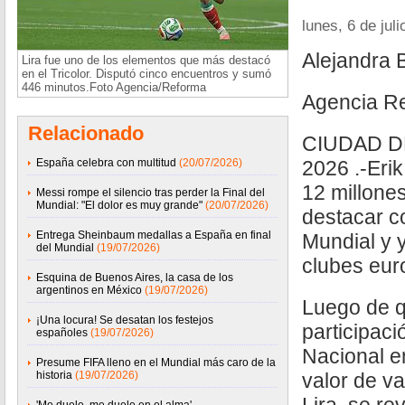
lunes, 6 de jul
Alejandra 
Lira fue uno de los elementos que más destacó
en el Tricolor. Disputó cinco encuentros y sumó
446 minutos.Foto Agencia/Reforma
Agencia R
Relacionado
CIUDAD DE
España celebra con multitud
(20/07/2026)
2026 .-Erik
12 millones
Messi rompe el silencio tras perder la Final del
Mundial: "El dolor es muy grande"
(20/07/2026)
destacar c
Entrega Sheinbaum medallas a España en final
Mundial y 
del Mundial
(19/07/2026)
clubes eur
Esquina de Buenos Aires, la casa de los
argentinos en México
(19/07/2026)
Luego de qu
¡Una locura! Se desatan los festejos
participaci
españoles
(19/07/2026)
Nacional e
Presume FIFA lleno en el Mundial más caro de la
historia
(19/07/2026)
valor de v