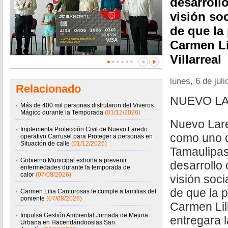
desarroll
visión so
de que la
Carmen Li
Villarreal
lunes, 6 de jul
Relacionado
NUEVO LA
Más de 400 mil personas disfrutaron del Viveros
Mágico durante la Temporada
(01/12/2026)
Nuevo Lare
Implementa Protección Civil de Nuevo Laredo
como uno d
operativo Carrusel para Proteger a personas en
Situación de calle
(01/12/2026)
Tamaulipas
Gobierno Municipal exhorta a prevenir
desarrollo 
enfermedades durante la temporada de
calor
(07/08/2026)
visión soci
de que la 
Carmen Lilia Canturosas le cumple a familias del
poniente
(07/08/2026)
Carmen Lili
Impulsa Gestión Ambiental Jornada de Mejora
entregara 
Urbana en Hacendándooslas San