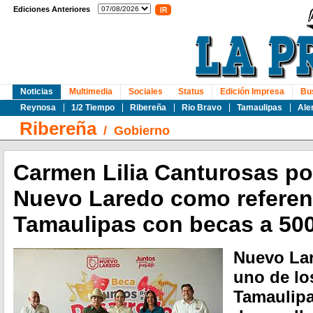
Ediciones Anteriores
Noticias
Multimedia
Sociales
Status
Edición Impresa
Bu
Reynosa
1/2 Tiempo
Ribereña
Rio Bravo
Tamaulipas
Ale
Ribereña
/
Gobierno
Carmen Lilia Canturosas po
Nuevo Laredo como referent
Tamaulipas con becas a 500
Nuevo La
uno de lo
Tamaulipa