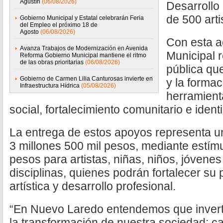
Agustín
(06/08/2026)
Desarrollo 
de 500 arti
Gobierno Municipal y Estatal celebrarán Feria
del Empleo el próximo 18 de
Agosto
(06/08/2026)
Con esta a
Avanza Trabajos de Modernización en Avenida
Municipal r
Reforma Gobierno Municipal mantiene el ritmo
de las obras prioritarias
(06/08/2026)
pública que
Gobierno de Carmen Lilia Canturosas invierte en
y la forma
Infraestructura Hídrica
(05/08/2026)
herramient
social, fortalecimiento comunitario e iden
La entrega de estos apoyos representa un
3 millones 500 mil pesos, mediante estímu
pesos para artistas, niñas, niños, jóvene
disciplinas, quienes podrán fortalecer su
artística y desarrollo profesional.
“En Nuevo Laredo entendemos que invertir
la transformación de nuestra sociedad; 