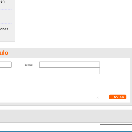
 en
lones
ulo
Email