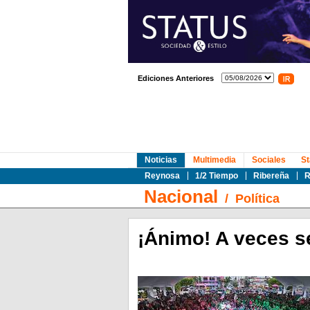
Ediciones Anteriores
Noticias
Multimedia
Sociales
St
Reynosa
1/2 Tiempo
Ribereña
R
Nacional
/
Política
¡Ánimo! A veces s