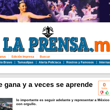
atus
Edición Impresa
Buscar
io Bravo
Tamaulipas
Alerta Policiaca
Rostros y Famosos
Interna
e gana y a veces se aprende
0
Votos
lo importante es seguir adelante y representar a México
con orgullo.