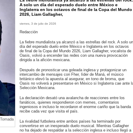
La fiebre mundialista ya alcanzó a las estrellas del rock.
A solo un día del esperado duelo entre México e
Inglaterra en los octavos de final de la Copa del Mundo
2026, Liam Gallagher,
viernes, 3 de julio de 2026
Redacción
La fiebre mundialista ya alcanzó a las estrellas del rock. A solo u
día del esperado duelo entre México e Inglaterra en los octavos
de final de la Copa del Mundo 2026, Liam Gallagher, vocalista de
Oasis, volvió a encender las redes con una nueva provocación
dirigida a la afición mexicana.
Después de pronosticar una goleada inglesa y protagonizar un
intercambio de mensajes con Fher, líder de Maná, el músico
británico elevó la apuesta al asegurar, en tono de broma, que
Oasis no volverá a presentarse en México si Inglaterra cae ante l
Selección Mexicana.
La declaración desató una avalancha de reacciones entre los
fanáticos, quienes respondieron con memes, comentarios
ingeniosos e incluso le recordaron el enorme cariño que la banda
recibe cada vez que visita el país.
( Tomada
La rivalidad futbolera entre ambos países ha terminado por
convertirse en un inesperado duelo musical. Mientras Gallagher
no ha dejado de respaldar a la selección inglesa e incluso llegó a