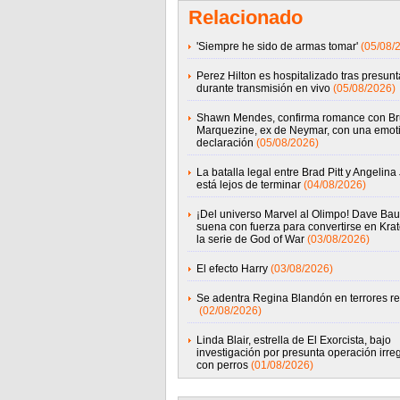
Relacionado
'Siempre he sido de armas tomar'
(05/08/
Perez Hilton es hospitalizado tras presunta
durante transmisión en vivo
(05/08/2026)
Shawn Mendes, confirma romance con B
Marquezine, ex de Neymar, con una emot
declaración
(05/08/2026)
La batalla legal entre Brad Pitt y Angelina 
está lejos de terminar
(04/08/2026)
¡Del universo Marvel al Olimpo! Dave Baut
suena con fuerza para convertirse en Kra
la serie de God of War
(03/08/2026)
El efecto Harry
(03/08/2026)
Se adentra Regina Blandón en terrores re
(02/08/2026)
Linda Blair, estrella de El Exorcista, bajo
investigación por presunta operación irre
con perros
(01/08/2026)