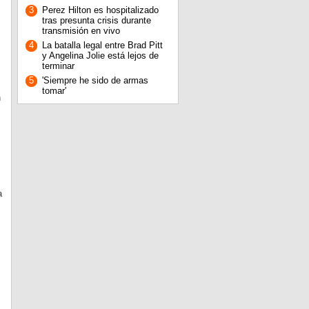
3
Perez Hilton es hospitalizado
tras presunta crisis durante
transmisión en vivo
4
La batalla legal entre Brad Pitt
y Angelina Jolie está lejos de
terminar
5
'Siempre he sido de armas
tomar'
n
a