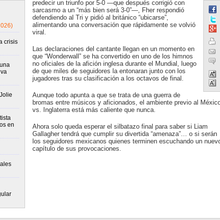
predecir un triunfo por 5-0 —que después corrigió con
sarcasmo a un “más bien será 3-0”—, Fher respondió
defendiendo al Tri y pidió al británico “ubicarse”,
alimentando una conversación que rápidamente se volvió
2026)
viral.
 crisis
Las declaraciones del cantante llegan en un momento en
que “Wonderwall” se ha convertido en uno de los himnos
no oficiales de la afición inglesa durante el Mundial, luego
runa
de que miles de seguidores la entonaran junto con los
iva
jugadores tras su clasificación a los octavos de final.
Jolie
Aunque todo apunta a que se trata de una guerra de
bromas entre músicos y aficionados, el ambiente previo al Méxic
vs. Inglaterra está más caliente que nunca.
ista
tos en
Ahora solo queda esperar el silbatazo final para saber si Liam
Gallagher tendrá que cumplir su divertida “amenaza”… o si serán
los seguidores mexicanos quienes terminen escuchando un nuev
capítulo de sus provocaciones.
ales
gular