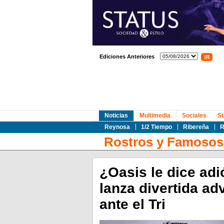
Ediciones Anteriores
Noticias
Multimedia
Sociales
St
Reynosa
1/2 Tiempo
Ribereña
R
Rostros y Famosos
¿Oasis le dice ad
lanza divertida adv
ante el Tri