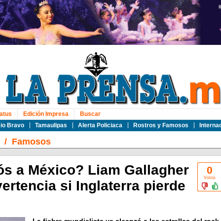
atus
Edición Impresa
Buscar
io Bravo
Tamaulipas
Alerta Policiaca
Rostros y Famosos
Interna
/
Famosos
iós a México? Liam Gallagher
0
Votos
ertencia si Inglaterra pierde