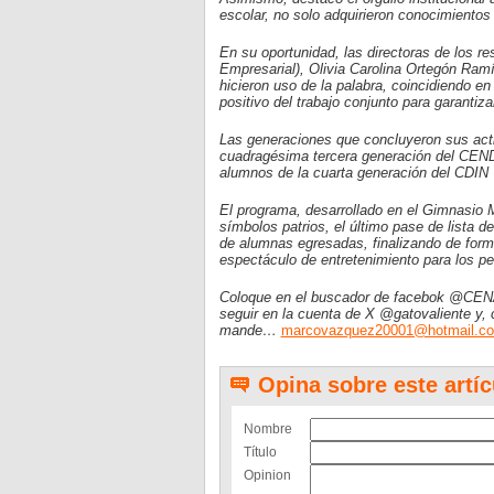
escolar, no solo adquirieron conocimientos
En su oportunidad, las directoras de los r
Empresarial), Olivia Carolina Ortegón Ram
hicieron uso de la palabra, coincidiendo en
positivo del trabajo conjunto para garantiz
Las generaciones que concluyeron sus act
cuadragésima tercera generación del CEND
alumnos de la cuarta generación del CDIN V
El programa, desarrollado en el Gimnasio Mu
símbolos patrios, el último pase de lista 
de alumnas egresadas, finalizando de form
espectáculo de entretenimiento para los p
Coloque en el buscador de facebok @CEN
seguir en la cuenta de X @gatovaliente y, 
mande…
marcovazquez20001@hotmail.c
Opina sobre este artíc
Nombre
Título
Opinion