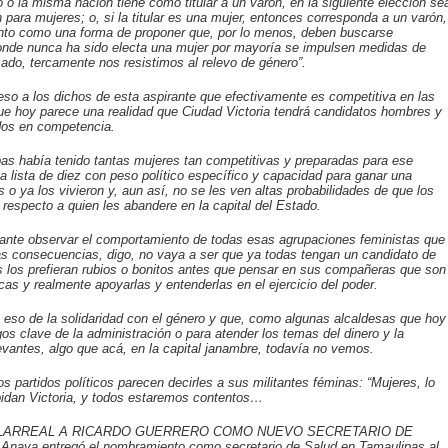
 o la misma nación tiene como titular a un varón, en la siguiente elección se
 para mujeres; o, si la titular es una mujer, entonces corresponda a un varón,
ento como una forma de proponer que, por lo menos, deben buscarse
nde nunca ha sido electa una mujer por mayoría se impulsen medidas de
ado, tercamente nos resistimos al relevo de género”.
eso a los dichos de esta aspirante que efectivamente es competitiva en las
ue hoy parece una realidad que Ciudad Victoria tendrá candidatos hombres y
idos en competencia.
pas había tenido tantas mujeres tan competitivas y preparadas para ese
 lista de diez con peso político específico y capacidad para ganar una
o ya los vivieron y, aun así, no se les ven altas probabilidades de que los
 respecto a quien les abandere en la capital del Estado.
esante observar el comportamiento de todas esas agrupaciones feministas que
mas consecuencias, digo, no vaya a ser que ya todas tengan un candidato de
 los prefieran rubios o bonitos antes que pensar en sus compañeras que son
cas y realmente apoyarlas y entenderlas en el ejercicio del poder.
eso de la solidaridad con el género y que, como algunas alcaldesas que hoy
s clave de la administración o para atender los temas del dinero y la
levantes, algo que acá, en la capital janambre, todavía no vemos.
s partidos políticos parecen decirles a sus militantes féminas: “Mujeres, lo
idan Victoria, y todos estaremos contentos…
LARREAL A RICARDO GUERRERO COMO NUEVO SECRETARIO DE
Anaya entregó el nombramiento como secretario de Salud en Tamaulipas al