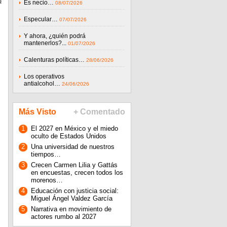
a
Es necio…
08/07/2026
Especular…
07/07/2026
Y ahora, ¿quién podrá
mantenerlos?...
01/07/2026
Calenturas políticas…
28/06/2026
Los operativos
antialcohol…
24/06/2026
Más Visto
+ Comentado
1
El 2027 en México y el miedo
oculto de Estados Unidos
2
Una universidad de nuestros
tiempos…
3
Crecen Carmen Lilia y Gattás
en encuestas, crecen todos los
morenos…
4
Educación con justicia social:
Miguel Ángel Valdez García
5
Narrativa en movimiento de
actores rumbo al 2027