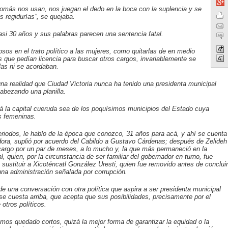
nomás nos usan, nos juegan el dedo en la boca con la suplencia y se
 regidurías”, se quejaba.
asi 30 años y sus palabras parecen una sentencia fatal.
os en el trato político a las mujeres, como quitarlas de en medio
s que pedían licencia para buscar otros cargos, invariablemente se
las ni se acordaban.
na realidad que Ciudad Victoria nunca ha tenido una presidenta municipal
cabezando una planilla.
 la capital cueruda sea de los poquísimos municipios del Estado cuya
s femeninas.
eriodos, le hablo de la época que conozco, 31 años para acá, y ahí se cuenta
dora, suplió por acuerdo del Cabildo a Gustavo Cárdenas; después de Zelideh
argo por un par de meses, a lo mucho y, la que más permaneció en la
, quien, por la circunstancia de ser familiar del gobernador en turno, fue
sustituir a Xicoténcatl González Uresti, quien fue removido antes de concluir
una administración señalada por corrupción.
de una conversación con otra política que aspira a ser presidenta municipal
ose cuesta arriba, que acepta que sus posibilidades, precisamente por el
otros políticos.
mos quedado cortos, quizá la mejor forma de garantizar la equidad o la