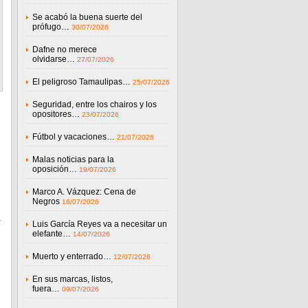
Se acabó la buena suerte del
prófugo…
30/07/2026
Dafne no merece
olvidarse…
27/07/2026
El peligroso Tamaulipas…
25/07/2026
Seguridad, entre los chairos y los
opositores…
23/07/2026
Fútbol y vacaciones…
21/07/2026
Malas noticias para la
oposición…
19/07/2026
Marco A. Vázquez: Cena de
Negros
16/07/2026
Luis García Reyes va a necesitar un
elefante…
14/07/2026
Muerto y enterrado…
12/07/2026
En sus marcas, listos,
fuera…
09/07/2026