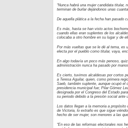
“Nunca habrá una mujer candidata titular, 
terminan de burlar dejándonos unas cuantas
De aquella plática a la fecha han pasado c
Es más, hasta se han visto actos bochornos
cuando ellas eran suplentes de los alcalde
colocaba a otro hombre en su lugar y de el
Por más vueltas que se le dé al tema, es u
electa por el pueblo como titular, vaya, en
En algo todavía un poco más penoso, quizá
administración nunca ha pasado por mano
Es cierto, tuvimos alcaldesas por cortos p
a Teresa Aguilar, quien, como primera regi
Saeb, también suplente, aunque ocupó el c
presidencia municipal fue; Pilar Gómez Leal
designada por el Congreso del Estado para 
su periodo debido a la presión social ante 
Los datos llegan a la memoria a propósito 
de Victoria, lo extraño es que sigue viénd
hecho de ser mujer, son menores a las que 
“En eso de las reformas electorales nos he