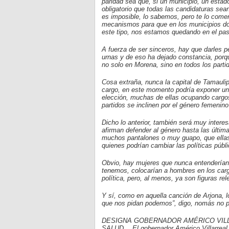
paridad sea que, si un municipio, un estado
obligatorio que todas las candidaturas sean
es imposible, lo sabemos, pero te lo com
mecanismos para que en los municipios do
este tipo, nos estamos quedando en el pas
A fuerza de ser sinceros, hay que darles p
urnas y de eso ha dejado constancia, porq
no solo en Morena, sino en todos los part
Cosa extraña, nunca la capital de Tamauli
cargo, en este momento podría exponer una
elección, muchas de ellas ocupando cargos 
partidos se inclinen por el género femenino
Dicho lo anterior, también será muy inter
afirman defender al género hasta las últi
muchos pantalones o muy guapo, que ellas
quienes podrían cambiar las políticas públi
Obvio, hay mujeres que nunca entenderían 
tenemos, colocarían a hombres en los cargo
política, pero, al menos, ya son figuras re
Y sí, como en aquella canción de Arjona, lo
que nos pidan podemos”, digo, nomás no p
DESIGNA GOBERNADOR AMÉRICO VIL
SALUD… El gobernador Américo Villarreal 