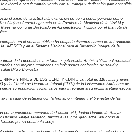
lo exhortó a seguir contribuyendo con su trabajo y dedicación para consolida
ulipas.
esde el inicio de la actual administración se venía desempeñando como
édico Cirujano General egresado de la Facultad de Medicina de la UNAM y
 Maestría como de Doctorado en Administración Pública por el Instituto de
lica.
 desempeño en el servicio público ha ocupado diversos cargos en la Fundación
la UNESCO y en el Sistema Nacional para el Desarrollo Integral de la
 titular de la dependencia estatal, el gobernador Américo Villarreal mencionó
stados con mejores resultados en indicadores nacionales de salud y
e salud IMSS-Bienestar
 NIÑAS Y NIÑOS DE LOS CENDI Y CDIN
… Un total de 118 niñas y niños
I) y del Círculo de Desarrollo Infantil (CDIN) de la Universidad Autónoma de
mente su educación inicial, listos para integrarse a su próxima etapa escolar
áxima casa de estudios con la formación integral y el bienestar de las
 por la presidenta honoraria de Familia UAT, Isolda Rendón de Anaya,
r Dámaso Anaya Alvarado, felicitó a las y los graduados, así como al
 familias por su constante apoyo.
al celebrar este paso en la vida de los pequeños, quienes, durante el ciclo