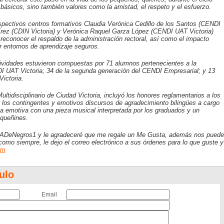
 básicos, sino también valores como la amistad, el respeto y el esfuerzo.
espectivos centros formativos Claudia Verónica Cedillo de los Santos (CENDI
írez (CDIN Victoria) y Verónica Raquel Garza López (CENDI UAT Victoria)
 reconocer el respaldo de la administración rectoral, así como el impacto
ar entornos de aprendizaje seguros.
ividades estuvieron compuestas por 71 alumnos pertenecientes a la
I UAT Victoria; 34 de la segunda generación del CENDI Empresarial; y 13
ictoria.
ltidisciplinario de Ciudad Victoria, incluyó los honores reglamentarios a los
de los contingentes y emotivos discursos de agradecimiento bilingües a cargo
a emotiva con una pieza musical interpretada por los graduados y un
equeñines.
ADeNegros1 y le agradeceré que me regale un Me Gusta, además nos puede
como siempre, le dejo el correo electrónico a sus órdenes para lo que guste y
om
ulo
Email