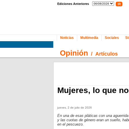
Ediciones Anteriores
Noticias
Multimedia
Sociales
St
Opinión
/
Artículos
Mujeres, lo que 
jueves, 2 de julio de 2026
En una de esas pláticas con una aguerrida
y las cuotas de género eran un sueño, hab
en el pescuezo.