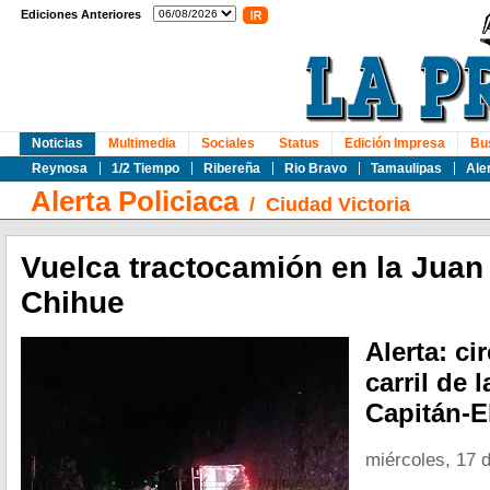
Ediciones Anteriores
Noticias
Multimedia
Sociales
Status
Edición Impresa
Bu
Reynosa
1/2 Tiempo
Ribereña
Rio Bravo
Tamaulipas
Ale
Alerta Policiaca
/
Ciudad Victoria
Vuelca tractocamión en la Juan
Chihue
Alerta: ci
carril de 
Capitán-E
miércoles, 17 d