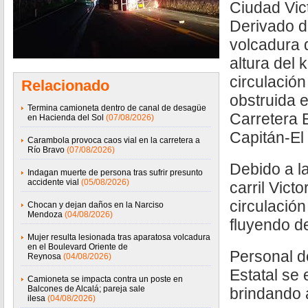
Ciudad Vict
Derivado d
volcadura 
altura del 
circulació
Relacionado
obstruida e
Termina camioneta dentro de canal de desagüe
Carretera 
en Hacienda del Sol
(07/08/2026)
Capitán-El
Carambola provoca caos vial en la carretera a
Río Bravo
(07/08/2026)
Debido a la
Indagan muerte de persona tras sufrir presunto
accidente vial
(05/08/2026)
carril Vict
circulació
Chocan y dejan daños en la Narciso
Mendoza
(04/08/2026)
fluyendo d
Mujer resulta lesionada tras aparatosa volcadura
en el Boulevard Oriente de
Personal de
Reynosa
(04/08/2026)
Estatal se 
Camioneta se impacta contra un poste en
Balcones de Alcalá; pareja sale
brindando a
ilesa
(04/08/2026)