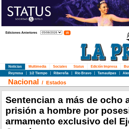
Ediciones Anteriores
Noticias
Multimedia
Sociales
Status
Edición Impresa
Bu
Reynosa
1/2 Tiempo
Ribereña
Rio Bravo
Tamaulipas
Ale
Nacional
/
Estados
Sentencian a más de ocho 
prisión a hombre por poses
armamento exclusivo del Ej