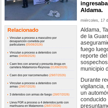
ingresaba
Aldama.
miércoles, 17 d
Aldama, Ta
Relacionado
de la Guard
Vinculan a proceso a masculino por
desaparición cometida por
asegurami
particulares
(05/08/2026)
fuego lueg
Vinculan a proceso a detenidos con
reporte de
armas
(04/08/2026)
sospechoso
Caen tres con arsenal y presunta droga en
carretera Matamoros-Reynosa
(01/08/2026)
municipio 
Caen dos por narcomenudeo
(29/07/2026)
Durante re
Vinculan a proceso a detenidos con
vigilancia,
armas
(29/07/2026)
un automóv
3 detenidos con armas de fuego
(28/07/2026)
conducido 
Lleva FGR a proceso a 4 detenidos junto con
presuntame
marihuana en Matamoros
(28/07/2026)