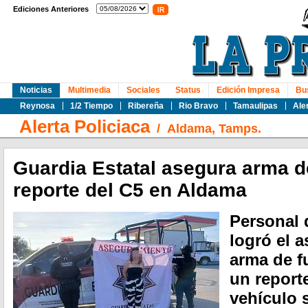
Ediciones Anteriores
Noticias
Multimedia
Sociales
Status
Edición Impresa
Bu
Reynosa
1/2 Tiempo
Ribereña
Rio Bravo
Tamaulipas
Ale
Alerta Policiaca
/
Aldama, Tamps.
Guardia Estatal asegura arma d
reporte del C5 en Aldama
Personal 
logró el 
arma de f
un report
vehículo