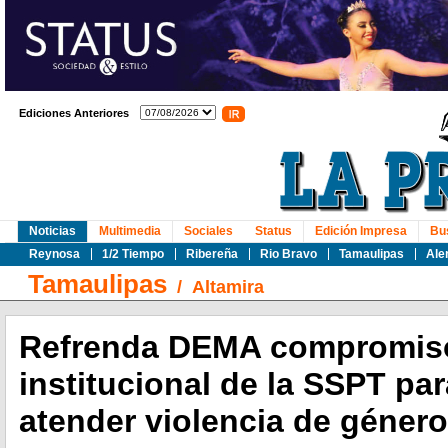
Ediciones Anteriores
Noticias
Multimedia
Sociales
Status
Edición Impresa
Bu
Reynosa
1/2 Tiempo
Ribereña
Rio Bravo
Tamaulipas
Ale
Tamaulipas
/
Altamira
Refrenda DEMA compromis
institucional de la SSPT par
atender violencia de género