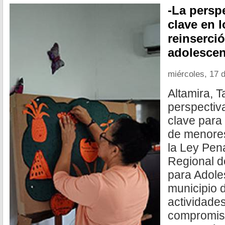
-La persp
clave en 
reinserció
adolescen
miércoles, 17 d
Altamira, T
perspectiv
clave para 
de menores
la Ley Pena
Regional d
para Adole
municipio d
actividade
compromiso 