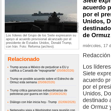
Siete exp
acuerdo p
por el pr
Unidos, D
destinado 
de Ormuz
Los líderes del Grupo de los Siete expresaron su
apoyo al acuerdo provisional alcanzado por el
presidente de Estados Unidos, Donald Trump,
miércoles, 17 d
con Irán. Foto: Reforma (archivo).
Redacción
Relacionado
Los líderes
Trump acusa a México de perjudicar a EU y
califica a Canadá de “repugnante”
(05/08/2026)
Siete expr
acuerdo pr
Trump ve posible acuerdo sobre el Estrecho de
Ormuz esta semana
(05/08/2026)
por el pre
Trump critica ganancias extraordinarias de
Unidos, Do
petroleras por guerra en Irán
(03/08/2026)
destinado a
Diálogo con Irán inicia hoy.- Trump
(02/08/2026)
de Ormuz y 
Netanyahu viaja a Washington para reunión con