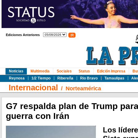
Ediciones Anteriores
Noticias
Multimedia
Sociales
Status
Edición Impresa
Bu
Reynosa
1/2 Tiempo
Ribereña
Rio Bravo
Tamaulipas
Ale
Internacional
/
Norteamérica
G7 respalda plan de Trump para 
guerra con Irán
Los líder