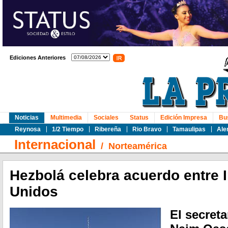
Ediciones Anteriores
Noticias
Multimedia
Sociales
Status
Edición Impresa
Bu
Reynosa
1/2 Tiempo
Ribereña
Rio Bravo
Tamaulipas
Ale
Internacional
/
Norteamérica
Hezbolá celebra acuerdo entre 
Unidos
El secreta