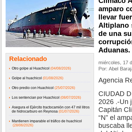
Climaco A
amparo c
llevar fue
Altiplano
de una su
corrupció
Aduanas.
Relacionado
miércoles, 17 d
Por: Abel Bara
Otro golpe al Huachicol
(04/08/2026)
Golpe al huachicol
(01/08/2026)
Agencia R
Otro predio con Huachicol
(25/07/2026)
CIUDAD D
Los sentencian por Huachicol
(08/07/2026)
2026 .-Un j
Asegura el Ejército tractocamión con 47 mil litros
Capitán Cl
de hidrocarburo en Reynosa
(01/07/2026)
“N” el amp
Mantienen imparable el tráfico de huachicol
buscaba ll
(28/06/2026)