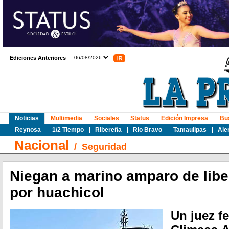
Ediciones Anteriores
Noticias
Multimedia
Sociales
Status
Edición Impresa
Bu
Reynosa
1/2 Tiempo
Ribereña
Rio Bravo
Tamaulipas
Ale
Nacional
/
Seguridad
Niegan a marino amparo de libe
por huachicol
Un juez f