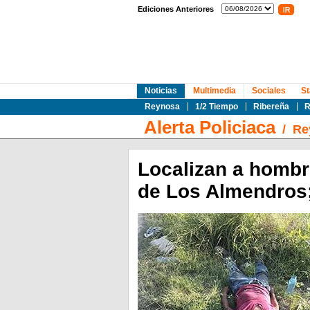
Ediciones Anteriores
Noticias
Multimedia
Sociales
St
Reynosa
1/2 Tiempo
Ribereña
R
Alerta Policiaca
/
Re
Localizan a hombre
de Los Almendros;