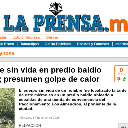
atus
Edición Impresa
Buscar
io Bravo
Tamaulipas
Alerta Policiaca
Rostros y Famosos
Interna
ynosa
 sin vida en predio baldío
0
Votos
 presumen golpe de calor
El cuerpo sin vida de un hombre fue localizado la tarde
de este miércoles en un predio baldío ubicado a
espaldas de una tienda de conveniencia del
fraccionamiento Los Almendros, al poniente de la
ciudad.
miércoles, 17 de junio de 2026
REDACCION