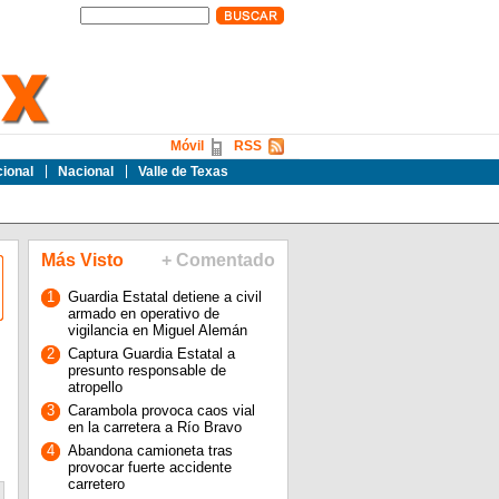
Móvil
RSS
cional
Nacional
Valle de Texas
Más Visto
+ Comentado
1
Guardia Estatal detiene a civil
armado en operativo de
vigilancia en Miguel Alemán
2
Captura Guardia Estatal a
presunto responsable de
atropello
3
Carambola provoca caos vial
en la carretera a Río Bravo
4
Abandona camioneta tras
provocar fuerte accidente
carretero