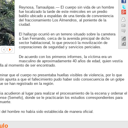
Reynosa, Tamaulipas.— El cuerpo sin vida de un hombre
fue localizado la tarde de este miércoles en un predio
baldío ubicado a espaldas de una tienda de conveniencia
del fraccionamiento Los Almendros, al poniente de la
ciudad.
El hallazgo ocurrió en un terreno situado sobre la carretera
a San Fernando, cerca de la avenida principal de dicho
sector habitacional, lo que provocó la movilización de
corporaciones de seguridad y servicios periciales.
De acuerdo con los primeros informes, la víctima era un
masculino de aproximadamente 40 años de edad, quien vestía
illa al momento de ser encontrado.
inar que el cuerpo no presentaba huellas visibles de violencia, por lo que
ción apunta a que el fallecimiento pudo haber sido consecuencia de un golpe
ue se han registrado en la región.
a acudieron al lugar para realizar el procesamiento de la escena y ordenar el
ense (Semefo), donde se le practicarán los estudios correspondientes para
muerte.
ad del hombre no había sido establecida de manera oficial.
ulo