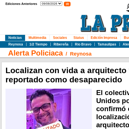
Ediciones Anteriores
Noticias
Multimedia
Sociales
Status
Edición Impresa
Bu
Reynosa
1/2 Tiempo
Ribereña
Rio Bravo
Tamaulipas
Ale
Alerta Policiaca
/
Reynosa
Localizan con vida a arquitecto
reportado como desaparecido
El colect
Unidos po
confirmó 
localizaci
arquitect