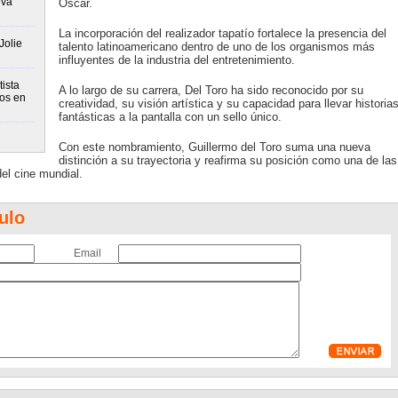
iva
Óscar.
La incorporación del realizador tapatío fortalece la presencia del
Jolie
talento latinoamericano dentro de uno de los organismos más
influyentes de la industria del entretenimiento.
ista
A lo largo de su carrera, Del Toro ha sido reconocido por su
tos en
creatividad, su visión artística y su capacidad para llevar historia
fantásticas a la pantalla con un sello único.
Con este nombramiento, Guillermo del Toro suma una nueva
distinción a su trayectoria y reafirma su posición como una de las
el cine mundial.
ulo
Email