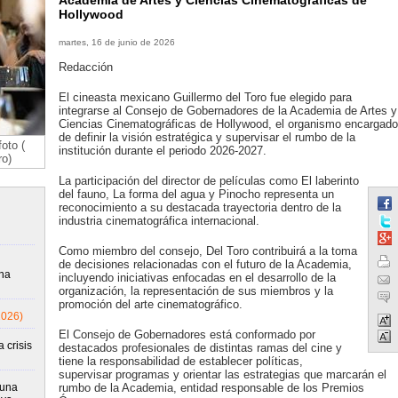
Academia de Artes y Ciencias Cinematográficas de
Hollywood
martes, 16 de junio de 2026
Redacción
El cineasta mexicano Guillermo del Toro fue elegido para
integrarse al Consejo de Gobernadores de la Academia de Artes y
Ciencias Cinematográficas de Hollywood, el organismo encargado
de definir la visión estratégica y supervisar el rumbo de la
oto (
institución durante el periodo 2026-2027.
ro)
La participación del director de películas como El laberinto
del fauno, La forma del agua y Pinocho representa un
reconocimiento a su destacada trayectoria dentro de la
industria cinematográfica internacional.
Como miembro del consejo, Del Toro contribuirá a la toma
de decisiones relacionadas con el futuro de la Academia,
una
incluyendo iniciativas enfocadas en el desarrollo de la
organización, la representación de sus miembros y la
promoción del arte cinematográfico.
2026)
El Consejo de Gobernadores está conformado por
 crisis
destacados profesionales de distintas ramas del cine y
tiene la responsabilidad de establecer políticas,
supervisar programas y orientar las estrategias que marcarán el
runa
rumbo de la Academia, entidad responsable de los Premios