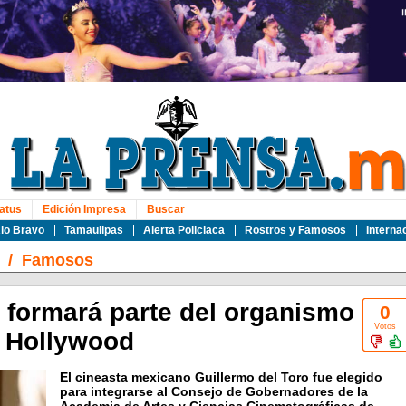
atus
Edición Impresa
Buscar
io Bravo
Tamaulipas
Alerta Policiaca
Rostros y Famosos
Interna
/
Famosos
o formará parte del organismo
0
Votos
e Hollywood
El cineasta mexicano Guillermo del Toro fue elegido
para integrarse al Consejo de Gobernadores de la