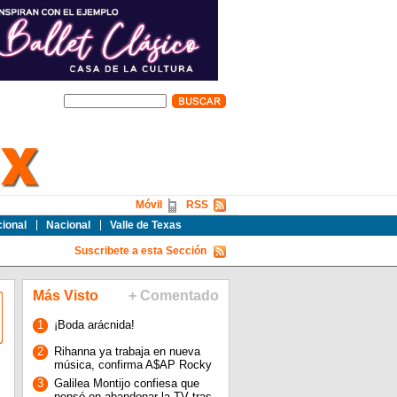
Móvil
RSS
cional
Nacional
Valle de Texas
Suscribete a esta Sección
Más Visto
+ Comentado
1
¡Boda arácnida!
2
Rihanna ya trabaja en nueva
música, confirma A$AP Rocky
3
Galilea Montijo confiesa que
pensó en abandonar la TV tras