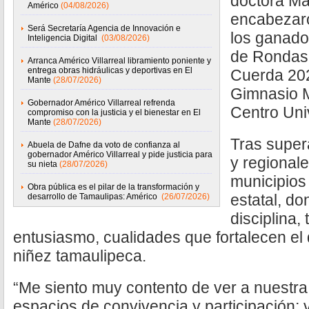
doctora Mar
Américo
(04/08/2026)
encabezaro
Será Secretaría Agencia de Innovación e
los ganado
Inteligencia Digital
(03/08/2026)
de Rondas I
Arranca Américo Villarreal libramiento poniente y
entrega obras hidráulicas y deportivas en El
Cuerda 202
Mante
(28/07/2026)
Gimnasio Mu
Gobernador Américo Villarreal refrenda
Centro Univ
compromiso con la justicia y el bienestar en El
Mante
(28/07/2026)
Tras super
Abuela de Dafne da voto de confianza al
gobernador Américo Villarreal y pide justicia para
y regionale
su nieta
(28/07/2026)
municipios 
Obra pública es el pilar de la transformación y
estatal, d
desarrollo de Tamaulipas: Américo
(26/07/2026)
disciplina,
entusiasmo, cualidades que fortalecen el d
niñez tamaulipeca.
“Me siento muy contento de ver a nuestra
espacios de convivencia y participación;