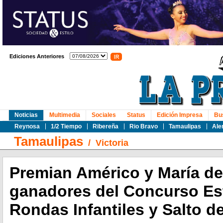
Ediciones Anteriores
Noticias
Multimedia
Sociales
Status
Edición Impresa
Bu
Reynosa
1/2 Tiempo
Ribereña
Rio Bravo
Tamaulipas
Ale
Tamaulipas
/
Victoria
Premian Américo y María de 
ganadores del Concurso Est
Rondas Infantiles y Salto d