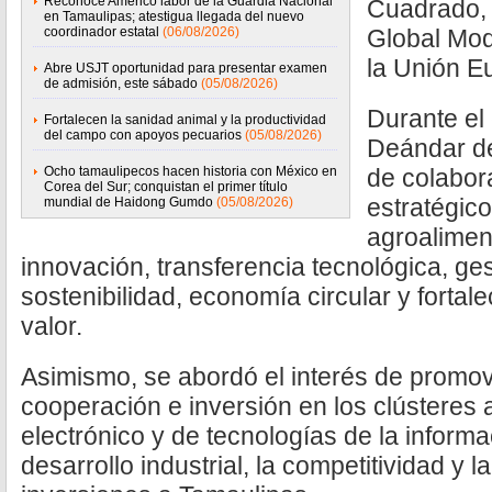
Reconoce Américo labor de la Guardia Nacional
Cuadrado, 
en Tamaulipas; atestigua llegada del nuevo
coordinador estatal
(06/08/2026)
Global Mod
la Unión E
Abre USJT oportunidad para presentar examen
de admisión, este sábado
(05/08/2026)
Durante el
Fortalecen la sanidad animal y la productividad
del campo con apoyos pecuarios
(05/08/2026)
Deándar de
Ocho tamaulipecos hacen historia con México en
de colabor
Corea del Sur; conquistan el primer título
estratégico
mundial de Haidong Gumdo
(05/08/2026)
agroalimen
innovación, transferencia tecnológica, ges
sostenibilidad, economía circular y forta
valor.
Asimismo, se abordó el interés de promov
cooperación e inversión en los clústeres a
electrónico y de tecnologías de la informa
desarrollo industrial, la competitividad y 