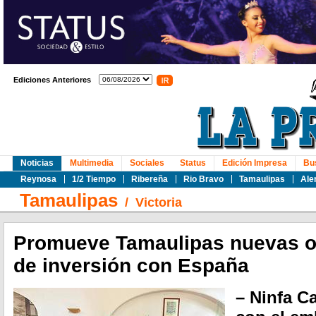
Ediciones Anteriores
Noticias
Multimedia
Sociales
Status
Edición Impresa
Bu
Reynosa
1/2 Tiempo
Ribereña
Rio Bravo
Tamaulipas
Ale
Tamaulipas
/
Victoria
Promueve Tamaulipas nuevas o
de inversión con España
– Ninfa C