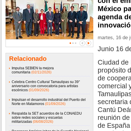
con el em
México pa
agenda de
innovaci
martes, 16 de 
Junio 16 d
Relacionado
Ciudad de 
Impulsa SEBIEN la mejora
propósito d
comunitaria
(02/11/2026)
de coopera
Celebra Centro Cultural Tamaulipas su 39°
comercial 
aniversario con convocatoria para artistas
escénicos
(01/09/2026)
Tamaulipas
Impulsan el desarrollo industrial del Puerto del
secretaria
Norte en Matamoros
(01/09/2026)
Cantú Deán
Respalda la SET acuerdos de la CONAEDU
reunión de
sobre redes sociales y escuelas
militarizadas
(06/08/2026)
de España 