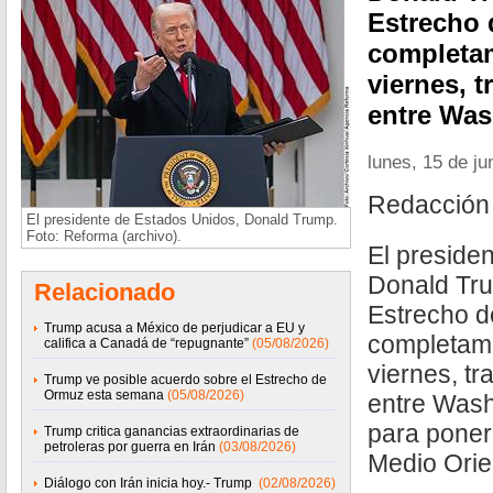
Estrecho 
completam
viernes, t
entre Was
lunes, 15 de ju
Redacción
El presidente de Estados Unidos, Donald Trump.
Foto: Reforma (archivo).
El preside
Donald Tru
Relacionado
Estrecho d
Trump acusa a México de perjudicar a EU y
completame
califica a Canadá de “repugnante”
(05/08/2026)
viernes, tr
Trump ve posible acuerdo sobre el Estrecho de
Ormuz esta semana
(05/08/2026)
entre Wash
para poner 
Trump critica ganancias extraordinarias de
petroleras por guerra en Irán
(03/08/2026)
Medio Orie
Diálogo con Irán inicia hoy.- Trump
(02/08/2026)