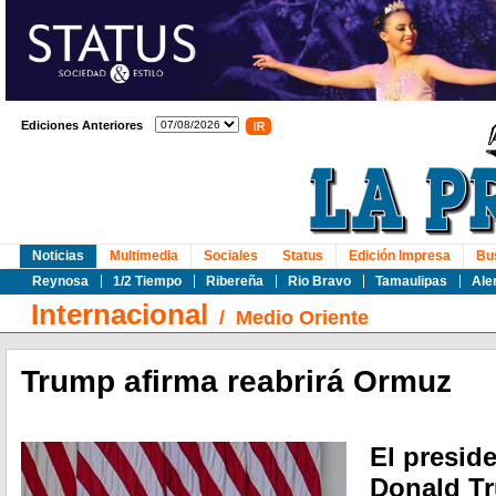
Ediciones Anteriores
Noticias
Multimedia
Sociales
Status
Edición Impresa
Bu
Reynosa
1/2 Tiempo
Ribereña
Rio Bravo
Tamaulipas
Ale
Internacional
/
Medio Oriente
Trump afirma reabrirá Ormuz
El presid
Donald Tr