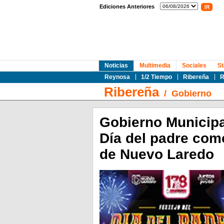
Ediciones Anteriores
Noticias
Multimedia
Sociales
St
Reynosa
1/2 Tiempo
Ribereña
R
Ribereña
/
Gobierno
Gobierno Municipal
Día del padre como
de Nuevo Laredo