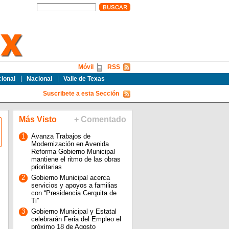
Móvil
RSS
cional
Nacional
Valle de Texas
Suscribete a esta Sección
Más Visto
+ Comentado
1
Avanza Trabajos de
Modernización en Avenida
Reforma Gobierno Municipal
mantiene el ritmo de las obras
prioritarias
2
Gobierno Municipal acerca
servicios y apoyos a familias
con “Presidencia Cerquita de
Ti”
3
Gobierno Municipal y Estatal
celebrarán Feria del Empleo el
próximo 18 de Agosto