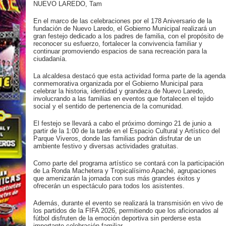
NUEVO LAREDO, Tam
En el marco de las celebraciones por el 178 Aniversario de la
fundación de Nuevo Laredo, el Gobierno Municipal realizará un
gran festejo dedicado a los padres de familia, con el propósito de
reconocer su esfuerzo, fortalecer la convivencia familiar y
continuar promoviendo espacios de sana recreación para la
ciudadanía.
La alcaldesa destacó que esta actividad forma parte de la agenda
conmemorativa organizada por el Gobierno Municipal para
celebrar la historia, identidad y grandeza de Nuevo Laredo,
involucrando a las familias en eventos que fortalecen el tejido
social y el sentido de pertenencia de la comunidad.
El festejo se llevará a cabo el próximo domingo 21 de junio a
partir de la 1:00 de la tarde en el Espacio Cultural y Artístico del
Parque Viveros, donde las familias podrán disfrutar de un
ambiente festivo y diversas actividades gratuitas.
Como parte del programa artístico se contará con la participación
de La Ronda Machetera y Tropicalísimo Apaché, agrupaciones
que amenizarán la jornada con sus más grandes éxitos y
ofrecerán un espectáculo para todos los asistentes.
Además, durante el evento se realizará la transmisión en vivo de
los partidos de la FIFA 2026, permitiendo que los aficionados al
fútbol disfruten de la emoción deportiva sin perderse esta
importante celebración familiar.