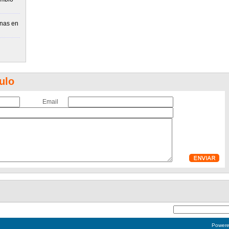
inas en
n
ulo
Email
Power