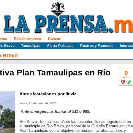
atus
Edición Impresa
Buscar
io Bravo
Tamaulipas
Alerta Policiaca
Rostros y Famosos
Interna
o Bravo
tiva Plan Tamaulipas en Río
0
Votos
Ante afectaciones por lluvia
lunes, 15 de junio de 2026
-Ante emergencias llamar al 911 o 089.
Río Bravo, Tamaulipas.- Ante las recientes lluvias registradas en
el municipio de Río Bravo, personal de la Guardia Estatal activó e
Plan Tamaulipas con el objetivo de atender las afectaciones y