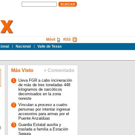
Móvil
RSS
cional
Nacional
Valle de Texas
Más Visto
+ Comentado
1
Lleva FGR a cabo incineración
de más de tres toneladas 448
kilogramos de narcóticos
decomisados en la zona
noreste
2
Vinculan a proceso a cuatro
personas por intentar ingresar
accesorios para armas por el
Puente Anzaldúas
3
Guardia Estatal auxilia y
l
traslada a familia a Estación
Segura