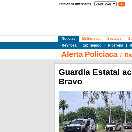
Ediciones Anteriores
Noticias
Multimedia
Sociales
St
Reynosa
1/2 Tiempo
Ribereña
R
Alerta Policiaca
/
Rí
Guardia Estatal ac
Bravo