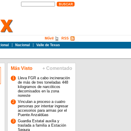
Móvil
RSS
cional
Nacional
Valle de Texas
Más Visto
+ Comentado
1
Lleva FGR a cabo incineración
de más de tres toneladas 448
kilogramos de narcóticos
decomisados en la zona
noreste
2
Vinculan a proceso a cuatro
personas por intentar ingresar
accesorios para armas por el
Puente Anzaldúas
3
Guardia Estatal auxilia y
traslada a familia a Estación
Segura