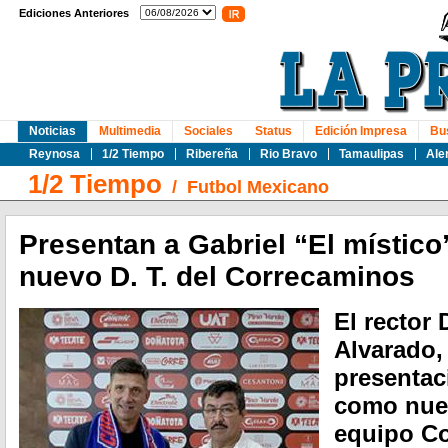
Ediciones Anteriores
Noticias
Multimedia
Sociales
Status
Edición Impresa
Bu
Reynosa
1/2 Tiempo
Ribereña
Rio Bravo
Tamaulipas
Ale
1/2 Tiempo
/
Futbol Mexicano
Presentan a Gabriel “El místic
nuevo D. T. del Correcaminos
El rector
Alvarado,
presentac
como nuev
equipo Co