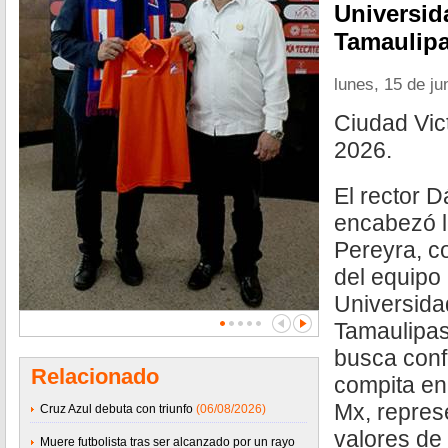
Universi
Tamaulipa
lunes, 15 de ju
Ciudad Vict
2026.
El rector 
encabezó l
Pereyra, c
del equipo
Universid
Tamaulipas
busca conf
Relacionado
compita en
Mx, repres
Cruz Azul debuta con triunfo
(06/08/2026)
valores de
Muere futbolista tras ser alcanzado por un rayo