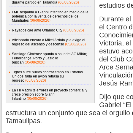
durante partido en Tailandia
(06/08/2026)
estudios d
FMF respalda a Gianni Infantino en medio de la
polémica por la venta de derechos de los
Durante el
Mundiales
(06/08/2026)
el Centro 
Rayados cae ante Orlando City
(05/08/2026)
Conocimie
Aficionado encara a Mikel Arriola y le exige el
Victoria, 
regreso del ascenso y descenso
(05/08/2026)
estuvo aco
Santiago Giménez apunta a salir del AC Milán;
del Club C
Fenerbahçe, Porto y Lazio lo
buscan
(05/08/2026)
Arce Serna,
Tigres sufre nuevo contratiempo en Estados
Vinculació
Unidos; falla en avión retrasa su
regreso
(05/08/2026)
Jesús Ramí
La FIFA admite errores en proyecto comercial y
crece presión sobre Gianni
Dijo que c
Infantino
(05/08/2026)
Gabriel “El
estructura un conjunto que sea el orgullo
Tamaulipas.