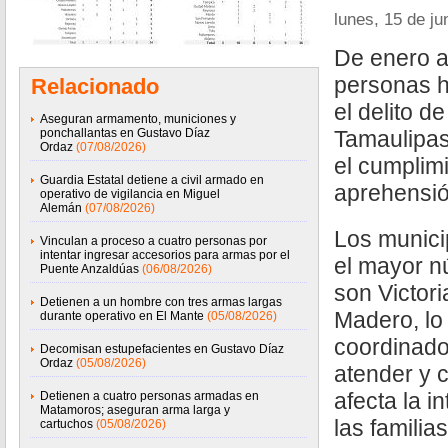
lunes, 15 de ju
De enero a
personas h
Relacionado
el delito de
Aseguran armamento, municiones y
ponchallantas en Gustavo Díaz
Tamaulipas
Ordaz
(07/08/2026)
el cumplim
Guardia Estatal detiene a civil armado en
aprehensió
operativo de vigilancia en Miguel
Alemán
(07/08/2026)
Los munici
Vinculan a proceso a cuatro personas por
intentar ingresar accesorios para armas por el
el mayor n
Puente Anzaldúas
(06/08/2026)
son Victor
Detienen a un hombre con tres armas largas
Madero, lo 
durante operativo en El Mante
(05/08/2026)
coordinado 
Decomisan estupefacientes en Gustavo Díaz
Ordaz
(05/08/2026)
atender y c
afecta la i
Detienen a cuatro personas armadas en
Matamoros; aseguran arma larga y
las familia
cartuchos
(05/08/2026)