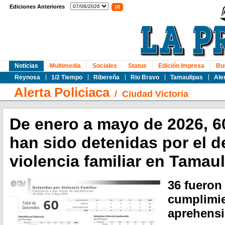
Ediciones Anteriores
Noticias
Multimedia
Sociales
Status
Edición Impresa
Bu
Reynosa
1/2 Tiempo
Ribereña
Rio Bravo
Tamaulipas
Ale
Alerta Policiaca
/
Ciudad Victoria
De enero a mayo de 2026, 6
han sido detenidas por el de
violencia familiar en Tamau
36 fueron
cumplimie
aprehensi