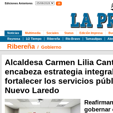
Ediciones Anteriores
Noticias
Multimedia
Sociales
Status
Edición Impresa
Bu
Reynosa
1/2 Tiempo
Ribereña
Rio Bravo
Tamaulipas
Ale
Ribereña
/
Gobierno
Alcaldesa Carmen Lilia Can
encabeza estrategia integra
fortalecer los servicios púb
Nuevo Laredo
Reafirma
gobernar 