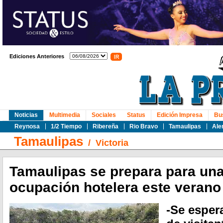
Ediciones Anteriores
Noticias
Multimedia
Sociales
Status
Edición Impresa
Bu
Reynosa
1/2 Tiempo
Ribereña
Rio Bravo
Tamaulipas
Ale
Tamaulipas
/
Victoria
Tamaulipas se prepara para un
ocupación hotelera este verano
-Se esper