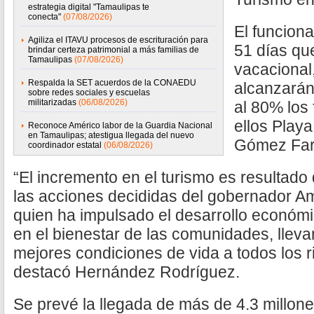
estrategia digital "Tamaulipas te
conecta"
(07/08/2026)
El funciona
Agiliza el ITAVU procesos de escrituración para
51 días qu
brindar certeza patrimonial a más familias de
Tamaulipas
(07/08/2026)
vacacional
Respalda la SET acuerdos de la CONAEDU
alcanzarán
sobre redes sociales y escuelas
militarizadas
(06/08/2026)
al 80% los
ellos Play
Reconoce Américo labor de la Guardia Nacional
en Tamaulipas; atestigua llegada del nuevo
Gómez Far
coordinador estatal
(06/08/2026)
“El incremento en el turismo es resultado d
las acciones decididas del gobernador Am
quien ha impulsado el desarrollo económ
en el bienestar de las comunidades, lleva
mejores condiciones de vida a todos los r
destacó Hernández Rodríguez.
Se prevé la llegada de más de 4.3 millones