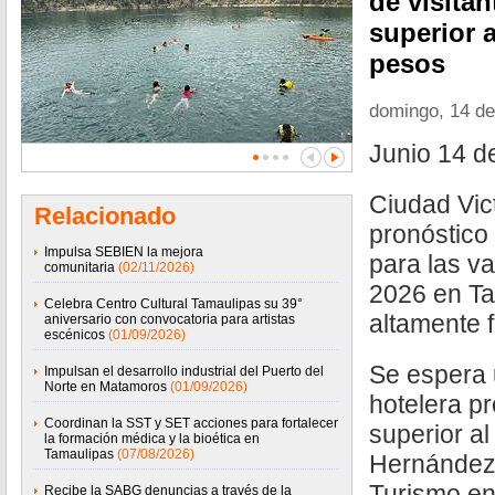
de visita
superior a
pesos
domingo, 14 de
Junio 14 d
Ciudad Vict
Relacionado
pronóstico 
Impulsa SEBIEN la mejora
para las v
comunitaria
(02/11/2026)
2026 en Ta
Celebra Centro Cultural Tamaulipas su 39°
altamente 
aniversario con convocatoria para artistas
escénicos
(01/09/2026)
Se espera
Impulsan el desarrollo industrial del Puerto del
Norte en Matamoros
(01/09/2026)
hotelera p
Coordinan la SST y SET acciones para fortalecer
superior a
la formación médica y la bioética en
Tamaulipas
(07/08/2026)
Hernández 
Turismo en 
Recibe la SABG denuncias a través de la