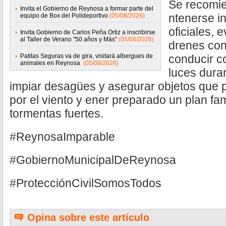
Se recomie
Invita el Gobierno de Reynosa a formar parte del
ntenerse i
equipo de Box del Polideportivo
(05/08/2026)
oficiales, 
Invita Gobierno de Carlos Peña Ortiz a inscribirse
al Taller de Verano ''50 años y Más''
(05/08/2026)
drenes con
Patitas Seguras va de gira, visitará albergues de
conducir c
animales en Reynosa
(05/08/2026)
luces duran
impiar desagües y asegurar objetos que
por el viento y ener preparado un plan fam
tormentas fuertes.
#ReynosaImparable
#GobiernoMunicipalDeReynosa
#ProtecciónCivilSomosTodos
Opina sobre este artículo