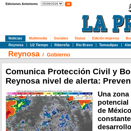
Ediciones Anteriores
Noticias
Multimedia
Sociales
Status
Edición Impresa
Bu
Reynosa
1/2 Tiempo
Ribereña
Rio Bravo
Tamaulipas
Ale
Reynosa
/
Gobierno
Comunica Protección Civil y B
Reynosa nivel de alerta: Preve
Una zona 
potencial 
de México
constante
desarroll