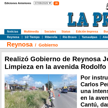
Ediciones Anteriores
Noticias
Multimedia
Sociales
Status
Edición Impresa
Bu
Reynosa
1/2 Tiempo
Ribereña
Rio Bravo
Tamaulipas
Ale
Reynosa
/
Gobierno
Realizó Gobierno de Reynosa J
Limpieza en la avenida Rodolfo
Por instr
Carlos Pe
una inten
en la ave
Cantú, da