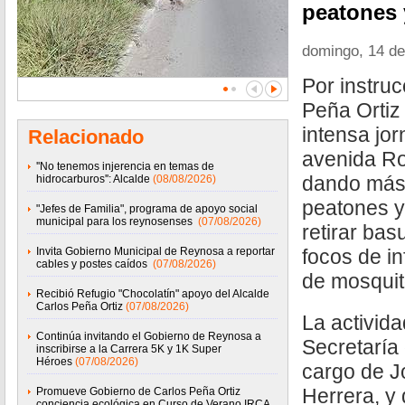
peatones 
domingo, 14 de
Por instruc
Peña Ortiz
intensa jor
Relacionado
avenida Ro
''No tenemos injerencia en temas de
dando más
hidrocarburos'': Alcalde
(08/08/2026)
peatones y
"Jefes de Familia", programa de apoyo social
municipal para los reynosenses
(07/08/2026)
retirar bas
Invita Gobierno Municipal de Reynosa a reportar
focos de in
cables y postes caídos
(07/08/2026)
de mosquit
Recibió Refugio "Chocolatín" apoyo del Alcalde
Carlos Peña Ortiz
(07/08/2026)
La activida
Continúa invitando el Gobierno de Reynosa a
Secretaría 
inscribirse a la Carrera 5K y 1K Super
Héroes
(07/08/2026)
cargo de J
Herrera, y 
Promueve Gobierno de Carlos Peña Ortiz
conciencia ecológica en Curso de Verano IRCA