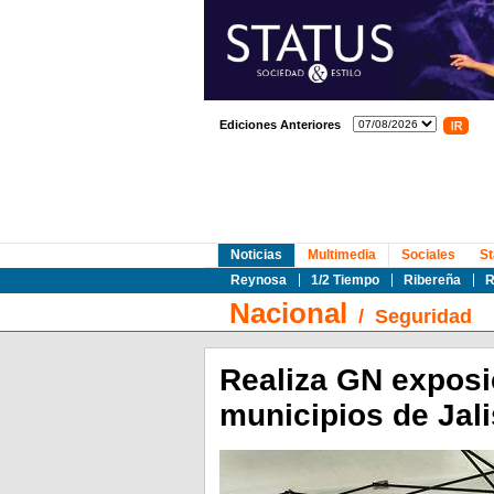
Ediciones Anteriores
Noticias
Multimedia
Sociales
St
Reynosa
1/2 Tiempo
Ribereña
R
Nacional
/
Seguridad
Realiza GN exposic
municipios de Jal