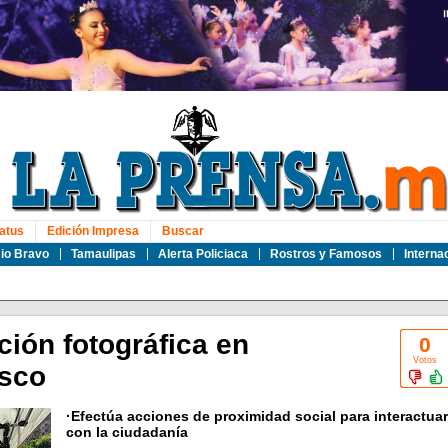
atus
Edición Impresa
Buscar
io Bravo
Tamaulipas
Alerta Policiaca
Rostros y Famosos
Interna
ión fotográfica en
0
Votos
isco
·Efectúa acciones de proximidad social para interactuar
con la ciudadanía