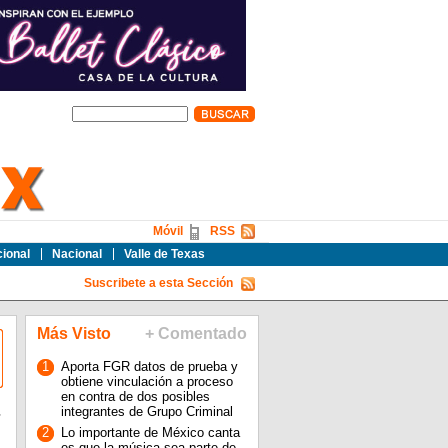
Móvil
RSS
cional
Nacional
Valle de Texas
Suscribete a esta Sección
Más Visto
+ Comentado
1
Aporta FGR datos de prueba y
obtiene vinculación a proceso
en contra de dos posibles
integrantes de Grupo Criminal
2
Lo importante de México canta
es que la música sea parte de