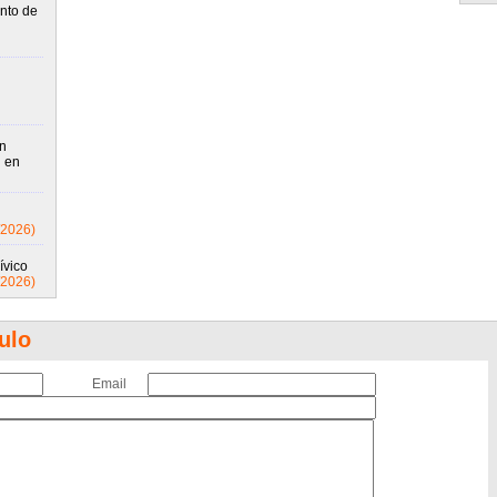
nto de
n
l en
/2026)
ívico
/2026)
ulo
Email