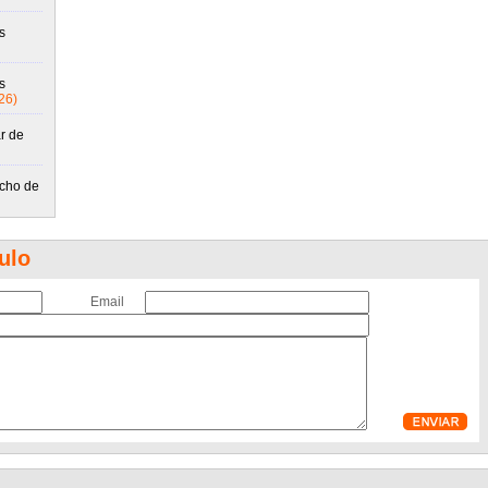
s
s
26)
r de
echo de
ulo
Email