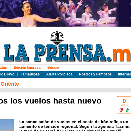
atus
Edición Impresa
Buscar
io Bravo
Tamaulipas
Alerta Policiaca
Rostros y Famosos
Interna
Oriente
os los vuelos hasta nuevo
0
Votos
La cancelación de vuelos en el oeste de Irán refleja un
aumento de tensión regional. Según la agencia Tasnim,