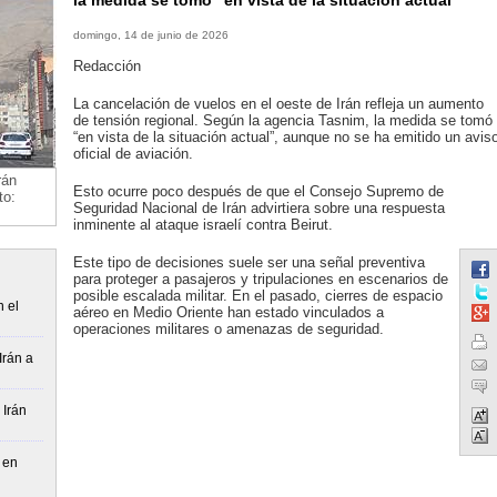
la medida se tomó “en vista de la situación actual”
domingo, 14 de junio de 2026
Redacción
La cancelación de vuelos en el oeste de Irán refleja un aumento
de tensión regional. Según la agencia Tasnim, la medida se tomó
“en vista de la situación actual”, aunque no se ha emitido un avis
oficial de aviación.
rán
Esto ocurre poco después de que el Consejo Supremo de
to:
Seguridad Nacional de Irán advirtiera sobre una respuesta
inminente al ataque israelí contra Beirut.
Este tipo de decisiones suele ser una señal preventiva
para proteger a pasajeros y tripulaciones en escenarios de
posible escalada militar. En el pasado, cierres de espacio
n el
aéreo en Medio Oriente han estado vinculados a
operaciones militares o amenazas de seguridad.
Irán a
 Irán
 en