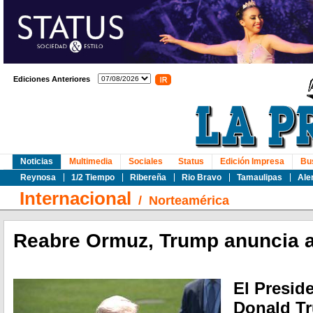
Ediciones Anteriores
Noticias
Multimedia
Sociales
Status
Edición Impresa
Bu
Reynosa
1/2 Tiempo
Ribereña
Rio Bravo
Tamaulipas
Ale
Internacional
/
Norteamérica
Reabre Ormuz, Trump anuncia 
El Presid
Donald T