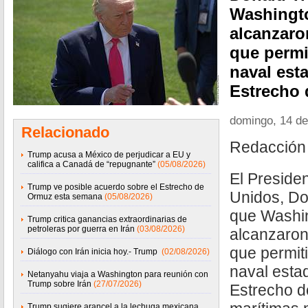
Washingt
alcanzaro
que permi
naval est
Estrecho
domingo, 14 de
Relacionado
Redacción
Trump acusa a México de perjudicar a EU y
califica a Canadá de “repugnante”
(05/08/2026)
El Preside
Trump ve posible acuerdo sobre el Estrecho de
Unidos, Do
Ormuz esta semana
(05/08/2026)
que Washi
Trump critica ganancias extraordinarias de
petroleras por guerra en Irán
(03/08/2026)
alcanzaron
que permiti
Diálogo con Irán inicia hoy.- Trump
(02/08/2026)
naval esta
Netanyahu viaja a Washington para reunión con
Trump sobre Irán
(27/07/2026)
Estrecho d
Trump sugiere arancel a la lechuga mexicana