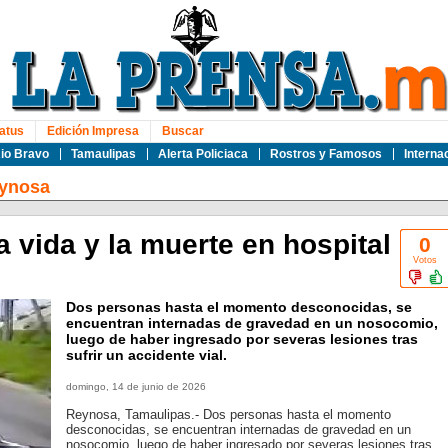
atus
Edición Impresa
Buscar
io Bravo
Tamaulipas
Alerta Policiaca
Rostros y Famosos
Interna
ynosa
a vida y la muerte en hospital
0
Votos
Dos personas hasta el momento desconocidas, se
encuentran internadas de gravedad en un nosocomio,
luego de haber ingresado por severas lesiones tras
sufrir un accidente vial.
domingo, 14 de junio de 2026
Reynosa, Tamaulipas.- Dos personas hasta el momento
desconocidas, se encuentran internadas de gravedad en un
nosocomio, luego de haber ingresado por severas lesiones tras