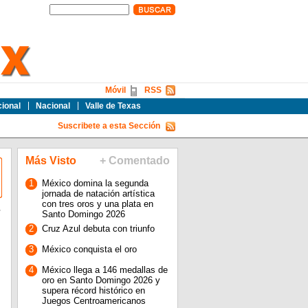
Móvil
RSS
cional
Nacional
Valle de Texas
Suscribete a esta Sección
Más Visto
+ Comentado
1
México domina la segunda
jornada de natación artística
con tres oros y una plata en
Santo Domingo 2026
2
Cruz Azul debuta con triunfo
3
México conquista el oro
4
México llega a 146 medallas de
oro en Santo Domingo 2026 y
supera récord histórico en
Juegos Centroamericanos