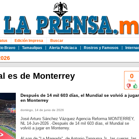
atus
Edición Impresa
Buscar
io Bravo
Tamaulipas
Alerta Policiaca
Rostros y Famosos
Interna
2026
al es de Monterrey
0
Votos
Después de 14 mil 603 días, el Mundial se volvió a jugar
en Monterrey
domingo, 14 de junio de 2026
José Arturo Sánchez Vázquez Agencia Reforma MONTERREY,
NL 14-Jun-2026 .-Después de 14 mil 603 días, el Mundial se
volvió a jugar en Monterrey.
Al son de "La Mareada", de Antonio Tanguma Jr., las cueras, las