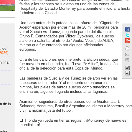
faldas y los tacones se lucieron en uno de las zonas de
Hospitality del Estadio Monterrey para ponerle el inicio a la fiesta
futbolera en la Ciudad.
Una hora antes de la patada inicial, afuera del "Gigante de
Acero" esperaban por entrar más de 20 mil personas para
ver el Suecia vs. Túnez, segundo partido del día en el
Grupo F. Comandados por Viktor Gyökeres, los suecos
salieron a calentar al ritmo de "Voulez-Vous", de ABBA,
mismo que fue entonado por algunos aficionados
l del
europeos.
2026)
Otra de las canciones que interpretó la afición sueca, que
 final
fue mayoría en el estadio, fue "Leva för Alltid", la canción
oficial de la selección para esta Copa del Mundo.
Las banderas de Suecia y de Túnez se dejaron ver en las
cabeceras del estadio. Y al momento de entonar los
himnos, las pieles de tantos suecos como tunecinos se
enchinaron, algunos llegando incluso a las lágrimas.
Asimismo, seguidores de otros países como Guatemala, El
o de la
Salvador, Honduras, Brasil y Argentina acudieron a Monterrey par
vivir la máxima justa del futbol.
El Trionda ya rueda en tierras regias... ¡Monterrey de nuevo es
mundialista!
antes