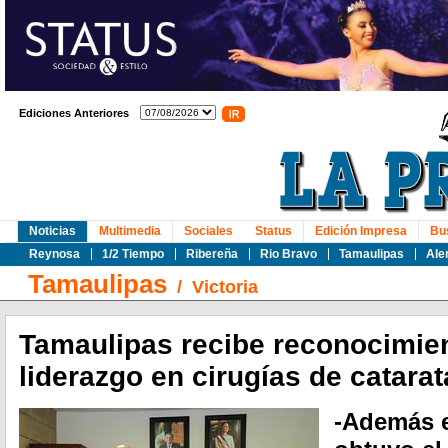
Ediciones Anteriores
Noticias
Multimedia
Sociales
Status
Edición Impresa
Bu
Reynosa
1/2 Tiempo
Ribereña
Rio Bravo
Tamaulipas
Ale
Tamaulipas
/
Victoria
Tamaulipas recibe reconocimien
liderazgo en cirugías de catara
-Además e