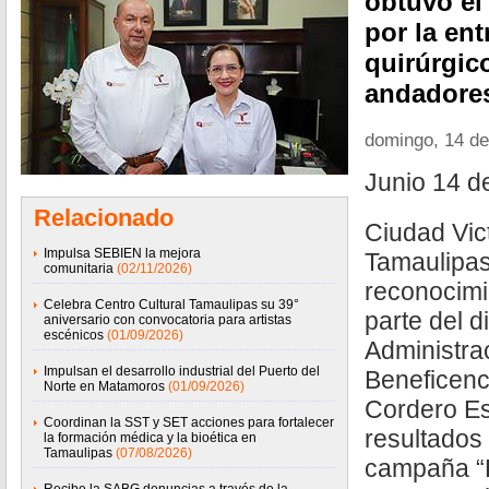
obtuvo el
por la en
quirúrgic
andadore
domingo, 14 de
Junio 14 d
Relacionado
Ciudad Vict
Impulsa SEBIEN la mejora
Tamaulipas
comunitaria
(02/11/2026)
reconocimi
Celebra Centro Cultural Tamaulipas su 39°
parte del d
aniversario con convocatoria para artistas
escénicos
(01/09/2026)
Administra
Impulsan el desarrollo industrial del Puerto del
Beneficenci
Norte en Matamoros
(01/09/2026)
Cordero Es
Coordinan la SST y SET acciones para fortalecer
resultados
la formación médica y la bioética en
Tamaulipas
(07/08/2026)
campaña “B