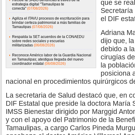
Recibe la SABG denuncias a través de la
que se real
estrategia digital "Tamaulipas te
conecta"
(07/08/2026)
Secretaría
el DIF estat
Agiliza el ITAVU procesos de escrituración para
brindar certeza patrimonial a más familias de
Tamaulipas
(07/08/2026)
Adriana M
Respalda la SET acuerdos de la CONAEDU
dijo que, l
sobre redes sociales y escuelas
militarizadas
(06/08/2026)
debido a la
Reconoce Américo labor de la Guardia Nacional
cirugías de
en Tamaulipas; atestigua llegada del nuevo
la població
coordinador estatal
(06/08/2026)
posiciona a
nacional en procedimientos quirúrgicos de
La secretaria de Salud destacó que, en c
DIF Estatal que preside la doctora María S
IMSS Bienestar dirigido por Marggid Ant
y con el apoyo del Patrimonio de la Benef
Tamaulipas, a cargo Carlos Pineda Murguí