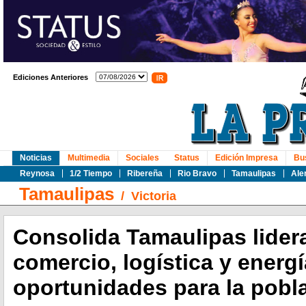
Ediciones Anteriores
Noticias
Multimedia
Sociales
Status
Edición Impresa
Bu
Reynosa
1/2 Tiempo
Ribereña
Rio Bravo
Tamaulipas
Ale
Tamaulipas
/
Victoria
Consolida Tamaulipas lider
comercio, logística y energ
oportunidades para la pobl