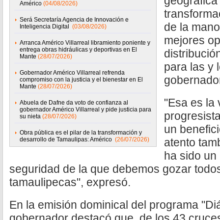
geográfica 
Américo
(04/08/2026)
transforma
Será Secretaría Agencia de Innovación e
de la mano
Inteligencia Digital
(03/08/2026)
mejores op
Arranca Américo Villarreal libramiento poniente y
entrega obras hidráulicas y deportivas en El
distribució
Mante
(28/07/2026)
para las y 
Gobernador Américo Villarreal refrenda
gobernador
compromiso con la justicia y el bienestar en El
Mante
(28/07/2026)
"Esa es la 
Abuela de Dafne da voto de confianza al
gobernador Américo Villarreal y pide justicia para
progresist
su nieta
(28/07/2026)
un benefic
Obra pública es el pilar de la transformación y
desarrollo de Tamaulipas: Américo
(26/07/2026)
atento tam
ha sido un
seguridad de la que debemos gozar todos
tamaulipecas", expresó.
En la emisión dominical del programa "Di
gobernador destacó que, de los 43 cruce