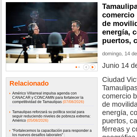
Tamaulipa
comercio 
de movili
energía, 
puertos, c
domingo, 14 de
Junio 14 d
Ciudad Vict
Relacionado
Tamaulipas
Américo Villarreal impulsa agenda con
comercio bi
CANACAR y CONCAMIN para fortalecer la
competitividad de Tamaulipas
(07/08/2026)
de movilid
energía, c
Tamaulipas reforzará su política social para
seguir reduciendo niveles de pobreza extrema:
puertos, ca
Américo
(05/08/2026)
férreas y 
"Fortalecemos la capacitación para responder a
los nuevos desafíos laborales" :